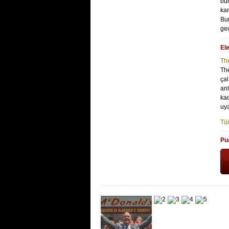
bur
kar
Bur
geç
Ele
Th
The
çal
anl
ka
uya
Tüm
Pu