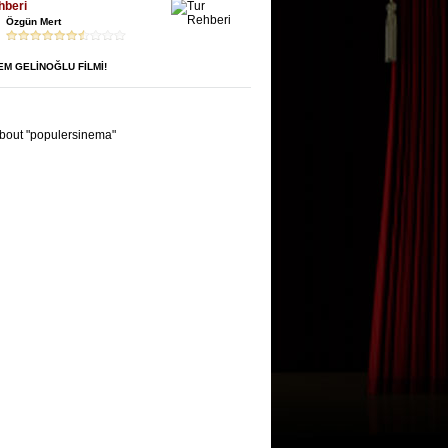
hberi
Özgün Mert
CEM GELİNOĞLU FİLMİ!
bout "populersinema"