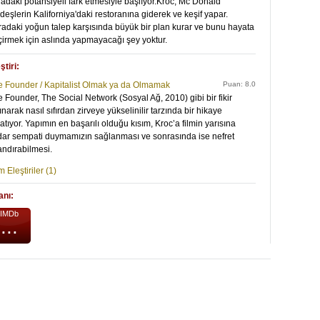
adaki potansiyeli fark etmesiyle başlıyor.Kroc; Mc Donald
deşlerin Kaliforniya'daki restoranına giderek ve keşif yapar.
adaki yoğun talep karşısında büyük bir plan kurar ve bunu hayata
irmek için aslında yapmayacağı şey yoktur.
ştiri:
e Founder / Kapitalist Olmak ya da Olmamak
Puan: 8.0
 Founder, The Social Network (Sosyal Ağ, 2010) gibi bir fikir
ınarak nasıl sıfırdan zirveye yükselinilir tarzında bir hikaye
atıyor. Yapımın en başarılı olduğu kısım, Kroc’a filmin yarısına
dar sempati duymamızın sağlanması ve sonrasında ise nefret
ndırabilmesi.
 Eleştiriler (1)
anı:
IMDb
...