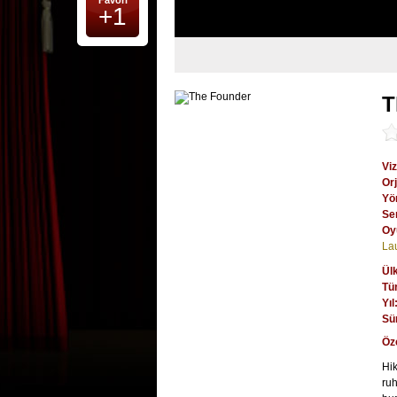
Favori
+1
T
Viz
Orj
Yö
Se
Oy
La
Ül
Tü
Yıl
Sü
Öz
Hik
ruh