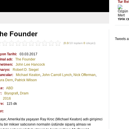
Tur Re
TİPİK 
he Founder
Tweets a
(
0.0
/10 toplam
0
izleyici)
yon Tarihi:
03.03.2017
inal adı:
The Founder
netmen:
John Lee Hancock
naryo:
Robert D. Siegel
uncular:
Michael Keaton
,
John Carroll Lynch
,
Nick Offerman
,
ura Dern
,
Patrick Wilson
ke:
ABD
r:
Biyografi
,
Dram
:
2016
re:
115 dk
et:
aye; Amerika'da yaşayan Ray Kroc (Michael Keaton) adlı girişimci
lu bir mikser satıcısının normalin üstünde sipariş alması ve