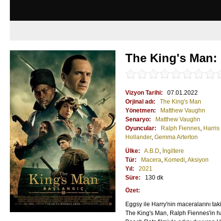
The King's Man:
Vizyon Tarihi:
07.01.2022
Orjinal adı:
The King's Man
Yönetmen:
Matthew Vaughn
Senaryo:
Matthew Vaughn
Oyuncular:
Ralph Fiennes
,
Harris
Hollander
,
Gemma Arterton
Ülke:
A.B.D
,
İngiltere
Tür:
Macera
,
Komedi
,
Aksiyon
Yıl:
2021
Süre:
130 dk
Özet:
Eggsy ile Harry'nin maceralarını taki
The King's Man, Ralph Fiennes'in ha