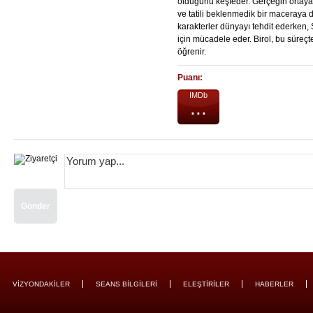
olduğunu keşfeder. Gerçeğin ortaya ç
ve tatili beklenmedik bir maceraya dö
karakterler dünyayı tehdit ederken,
için mücadele eder. Birol, bu süreçt
öğrenir.
Puanı:
IMDb
...
Gönder
VİZYONDAKİLER
SEANS BİLGİLERİ
ELEŞTİRİLER
HABERLER