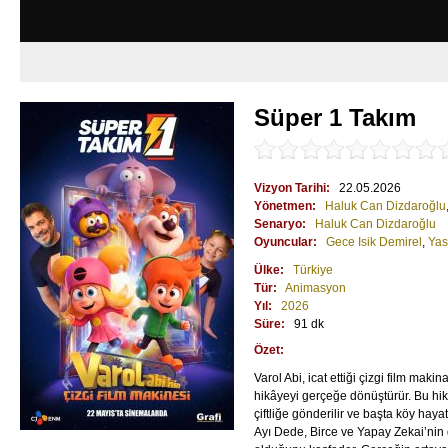
Süper 1 Takım
Vizyon Tarihi:
22.05.2026
Yönetmen:
Haluk Can Dizdaroğlu
Senaryo:
Haluk Can Dizdaroğlu
Oyuncular:
Gece Isik Demirel
,
Yas
Ülke:
Türkiye
Tür:
Animasyon
Yıl:
2026
Süre:
91 dk
Özet:
Varol Abi, icat ettiği çizgi film maki
hikâyeyi gerçeğe dönüştürür. Bu hikây
çiftliğe gönderilir ve başta köy hayat
Ayı Dede, Birce ve Yapay Zekai’nin 