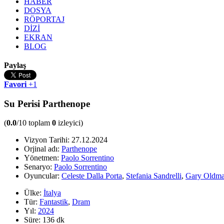
HABER
DOSYA
RÖPORTAJ
DİZİ
EKRAN
BLOG
Paylaş
Favori
+1
Su Perisi Parthenope
(
0.0
/10 toplam
0
izleyici)
Vizyon Tarihi:
27.12.2024
Orjinal adı:
Parthenope
Yönetmen:
Paolo Sorrentino
Senaryo:
Paolo Sorrentino
Oyuncular:
Celeste Dalla Porta
,
Stefania Sandrelli
,
Gary Oldm
Ülke:
İtalya
Tür:
Fantastik
,
Dram
Yıl:
2024
Süre:
136 dk