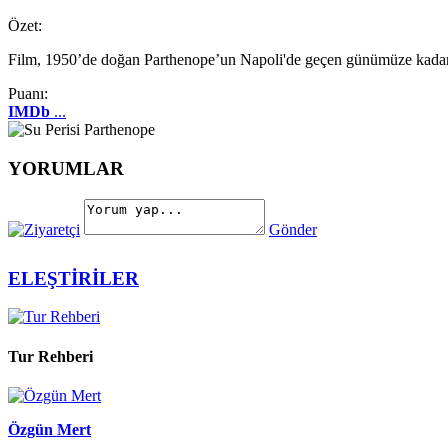
Özet:
Film, 1950’de doğan Parthenope’un Napoli'de geçen günümüze kadar
Puanı:
IMDb
...
YORUMLAR
Gönder
ELEŞTİRİLER
Tur Rehberi
Özgün Mert