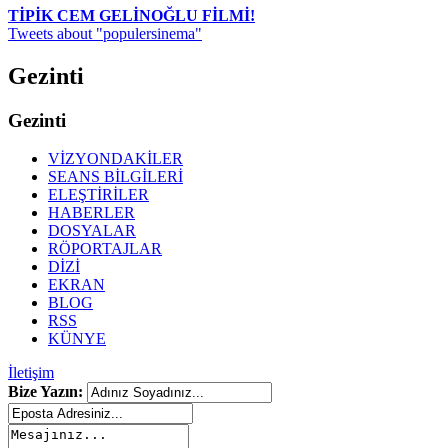
TİPİK CEM GELİNOĞLU FİLMİ!
Tweets about "populersinema"
Gezinti
Gezinti
VİZYONDAKİLER
SEANS BİLGİLERİ
ELEŞTİRİLER
HABERLER
DOSYALAR
RÖPORTAJLAR
DİZİ
EKRAN
BLOG
RSS
KÜNYE
İletişim
Bize Yazın: