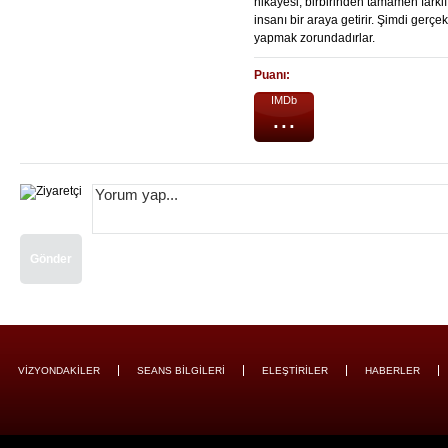
hikâyesi, birbirinden tamamen farklı
insanı bir araya getirir. Şimdi gerçe
yapmak zorundadırlar.
Puanı:
IMDb
...
Gönder
VİZYONDAKİLER
SEANS BİLGİLERİ
ELEŞTİRİLER
HABERLER