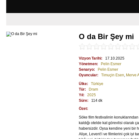
O da Bir Şey mi
Vizyon Tarihi:
17.10.2025
Yönetmen:
Pelin Esmer
Senaryo:
Pelin Esmer
Oyuncular:
Timuçin Esen
,
Merve 
Ülke:
Türkiye
Tür:
Dram
Yıl:
2025
Süre:
114 dk
Özet:
Söke film festivalinin konuklarında
kaldığı otelde kat görevlisi olarak ç
habersizdir. Oysa kendine yeni bir 
Aliye, Levent’i ve filmlerini çok iyi ta