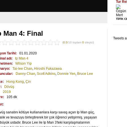
Tur Re
TİPİK 
p Man 4: Final
Tweets a
(
0.0
/10 toplam
0
izleyici)
yon Tarihi:
01.01.2020
inal adı:
Ip Man 4
netmen:
Wilson Yip
naryo:
Tai-lee Chan
,
Hiroshi Fukazawa
uncular:
Danny Chan
,
Scott Adkins
,
Donnie Yen
,
Bruce Lee
ke:
Hong Kong
,
Çin
r:
Dövüş
:
2019
re:
105 dk
et:
üş sanatını kötüye kullananlara karşı savaş açan Ip Man güç,
alık ve tevazuyu birleştirerek bir çok öğrenci yetişirmiş, yaşayan
büyük ustadır. Bruce Lee ile Ip Man 3′teki karşılaşmalarının