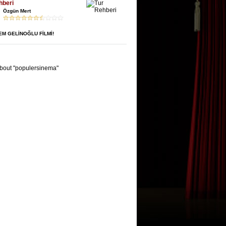
hberi
Özgün Mert
CEM GELİNOĞLU FİLMİ!
bout "populersinema"