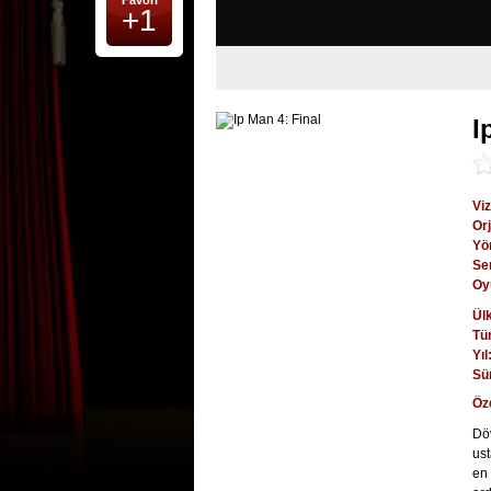
Favori
+1
I
Viz
Orj
Yö
Se
Oy
Ül
Tü
Yıl
Sü
Öz
Döv
ust
en 