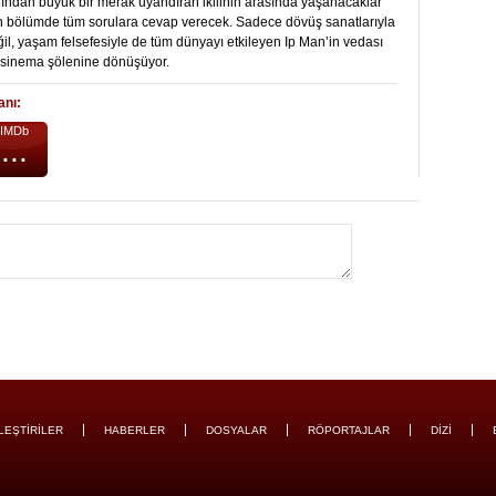
ından büyük bir merak uyandıran ikilinin arasında yaşanacaklar
n bölümde tüm sorulara cevap verecek. Sadece dövüş sanatlarıyla
il, yaşam felsefesiyle de tüm dünyayı etkileyen Ip Man’in vedası
 sinema şölenine dönüşüyor.
anı:
IMDb
...
LEŞTİRİLER
HABERLER
DOSYALAR
RÖPORTAJLAR
DİZİ