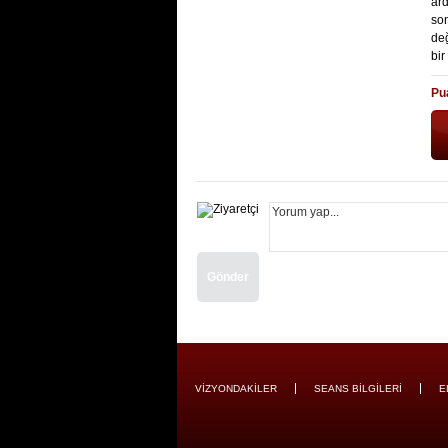
ard
so
değ
bir
Pu
Gönder
VİZYONDAKİLER
SEANS BİLGİLERİ
E