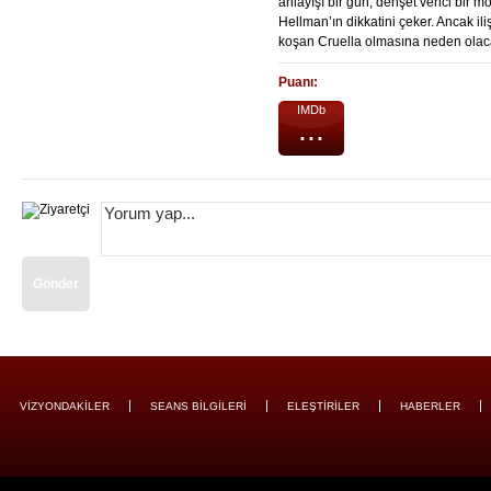
anlayışı bir gün, dehşet verici bir
Hellman’ın dikkatini çeker. Ancak ili
koşan Cruella olmasına neden olacak 
Puanı:
IMDb
...
Gönder
VİZYONDAKİLER
SEANS BİLGİLERİ
ELEŞTİRİLER
HABERLER