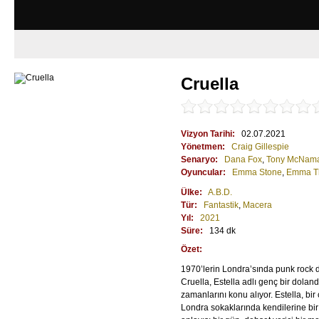
Cruella
Vizyon Tarihi:
02.07.2021
Yönetmen:
Craig Gillespie
Senaryo:
Dana Fox
,
Tony McNam
Oyuncular:
Emma Stone
,
Emma T
Ülke:
A.B.D.
Tür:
Fantastik
,
Macera
Yıl:
2021
Süre:
134 dk
Özet:
1970’lerin Londra’sında punk rock 
Cruella, Estella adlı genç bir dolandır
zamanlarını konu alıyor. Estella, bir 
Londra sokaklarında kendilerine bir