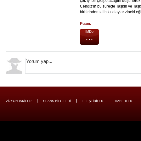
çok iyi bir çıkış olacağını düşüner
Cengiz’in bu süreçte Taşkın ve Taşkı
birbirinden talihsiz olaylar zinciri eğ
Puanı:
IMDb
...
VİZYONDAKİLER
SEANS BİLGİLERİ
ELEŞTİRİLER
HABERLER