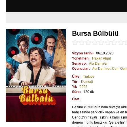
Bursa Bülbülü
Vizyon Tarihi:
06.10.2023
Yönetmen:
Hakan Algül
Senaryo:
Ata Demirer
Oyuncular:
Ata Demirer
,
Cem Geli
Ülke:
Türkiye
Tür:
Komedi
Yıl:
2023
Süre:
120 dk
Özet:
Gazino kültürünün hala revaçta ol
bahçesinde şarkıcılık yapan ve en b
Cengiz’in hayatı Taşkın’la karşılaşm
dönemin ünlü bestekarı Şerafettin’in 