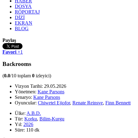
HABER
DOSYA
RÖPORTAJ
DİZİ
EKRAN
BLOG
Paylaş
Favori
+1
Backrooms
(
0.0
/10 toplam
0
izleyici)
Vizyon Tarihi:
29.05.2026
Yönetmen:
Kane Parsons
Senaryo:
Kane Parsons
Oyuncular:
Chiwetel Ejiofor
,
Renate Reinsve
,
Finn Bennett
Ülke:
A.B.D.
Tür:
Korku
,
Bilim-Kurgu
Yıl:
2026
Süre:
110 dk