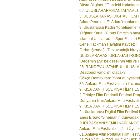
Büşra Bilginer: “Filmdeki kadınların 
62. ULUSLARARASI ANTALYA ALTIN
3. ULUSLARARASI DİGİTAL FİLM F
Adam Pearson, Fil Adam'ı canlandır
8. Uluslararası Kadın Yönetmenler Fes
Yağmur Kartal, Yunus Emre'nin hayat
İstanbul Uluslararası Spor Filmleri Fe
Gene Hackman Hayatını Kaybetti!
Ferhat Şendağ: "Dezavantajlı birey o
ULUSLARARASI URLA GASTRONOMİ
‘Dedemin Evi’ belgeselinin Afiş ve F
25. RANDEVU İSTANBUL ULUSLARA
Deadpool yancı mı olacak?
Gökçe Demirkıran: "Spor dünyasında
35. Ankara Film Festivali’nin kazanan
9. KISA’DAN HİSSE KISA FİLM FES
2.Fethiye Film Festivali Festival Pro
Dünyanın filmi Ankara Film Festivali
9. KISA’DAN HİSSE KISA FİLM FEST
2. Uluslararası Digital Film Festival 
Enes Erbay: "Sinemanın dünyadaki t
JÜRİ BAŞKANI SEMİH KAPLANOĞ
Ankara Film Festivali'nin Jüri Üyeleri
61. Antalya Altın Portakal Film Festiv