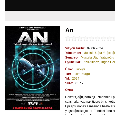
An
Vizyon Tarihi:
07.06.2024
Yönetmen:
Mustafa Uğur Yağcıoğ
Senaryo:
Mustafa Uğur Yağcıoğlu
Oyuncular:
Anıl Altınöz
,
Tuğba Dok
Ülke:
Türkiye
Tür:
Bilim-Kurgu
Yıl:
2024
Süre:
81 dk
Özet:
Doktor Çağrı, nöroloji uzmanıdır. Epil
çalışmalar yapmak üzere bir şirkette
Epilepsi nöbeti esnasında hastalar
yaşadığını keşfeder. Elindeki fonu 