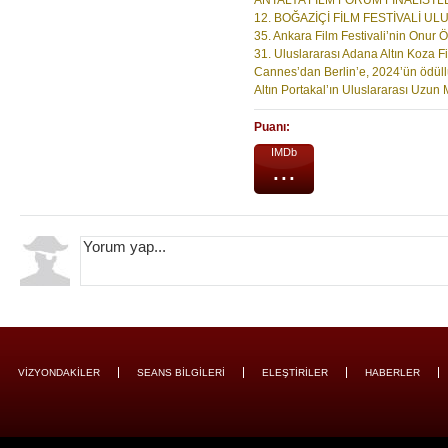
ANTALYA FİLM FORUM FİNALİSTLE
12. BOĞAZİÇİ FİLM FESTİVALİ UL
35. Ankara Film Festivali’nin Onur Öd
31. Uluslararası Adana Altın Koza Fil
Cannes’dan Berlin’e, 2024’ün ödüllü f
Altın Portakal’ın Uluslararası Uzun M
Puanı:
IMDb
...
VİZYONDAKİLER
SEANS BİLGİLERİ
ELEŞTİRİLER
HABERLER