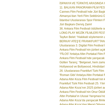
İSPANYA VE TÜRKİYE ARASINDA Y
11. BALKAN PANORAMA FİLM FEST
Cannes Film Festivali’nde Jüri Başka
Almanya’dan Yerli Film Sektörünü D
İstanbul Uluslararası Spor Filmleri Fe
Jüri Başkanı Derviş Zaim!
36. Ankara Film Festivali ödüllerle s
LONG PLAY MÜZİK FİLMLERİ FEST
Tayfun Belet: “Hakikati söylemenin 
BERKAY ATEŞ’E FRANKFURT’TA
Uluslararası 3. Digital Film Festival 
Ankara Film Festivali’nin jürileri açık
“FİLOS” Antalya Altın Portakal Film Fe
Ankara Film Festivali’nde yarışacak 
Gülten Taranç: “Belgesel, hem zam
Hollywood ve Bollywood, Hindistan’da
26. Uluslararası Frankfurt Türk Film F
'Roman Gibi' Antalya Altın Portakal F
Adana Altın Koza Film Festivali’nin 
Frankfurt Türk Film Festivali 25. Yılını
Adana Altın Koza’nın 2025 jürileri açı
Ankara Film Festivali’nin Onur Ödüller
Altın Portakal’ın Ulusal Yarışması’nd
Adana Altın Koza’da yarışacak filmler
Adana Altın Koza’dan Meral Orhons