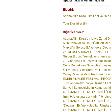
ispatlamak için kullanmak ister.
Eleştiri:
Adana Altın Koza Film Festivali’nin a
Tüm Eleştiriler (8)
Diğer İçerikler:
Adana Altın Koza’da jüriye Zuhal Ol
Altın Portakal’da Onur Ödülleri Me
Marvel'in Geleceği Avengers: Dooms
26. ULUSLARARASI FRANKFURT T
Gülper Ergün: "Yemek ve sinema ara
79. Cannes Film Festivali’nde kazana
Cenk Demirkıran: "İzmir ile özdeşleş
5. Evrensel Bilim Kurgu ve Fantastik
Yapay Zeka Destekli Performanslar O
EDEBİ FİLMLER FESTİVALİ PROGRA
Türkiye’den Avrupa’ya Uzanan Fantas
Suriyeli Belgeselcilerin Kamerasında
45. İSTANBUL FİLM FESTİVALİ ÖD
İzmir 9. Uluslararası Kadın Yönetmen
45. İSTANBUL FİLM FESTİVALİ BA
“Dedemin Evi”ne Kutup’tan Uluslarar
45. İSTANBUL FİLM FESTİVALİ 9-19