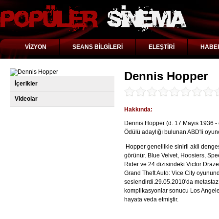
VİZYON
SEANS BİLGİLERİ
ELEŞTİRİ
HABE
Dennis Hopper
İçerikler
Videolar
Hakkında:
Dennis Hopper (d. 17 Mayıs 1936 -
Ödülü adaylığı bulunan ABD'li oyunc
Hopper genellikle sinirli akli denge
görünür. Blue Velvet, Hoosiers, S
Rider ve 24 dizisindeki Victor Drazen
Grand Theft Auto: Vice City oyunund
seslendirdi.29.05.2010'da metastaz
komplikasyonlar sonucu Los Angele
hayata veda etmiştir.