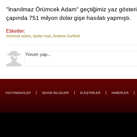
"İnanılmaz Örümcek Adam" geçtiğimiz yaz göster
çapında 751 milyon dolar gişe hasılatı yapmıştı.
Etiketler:
örümcek adam
,
spider man
,
Andrew Garfield
VİZYONDAKİLER
SEANS BİLGİLERİ
ELEŞTİRİLER
HABERLER