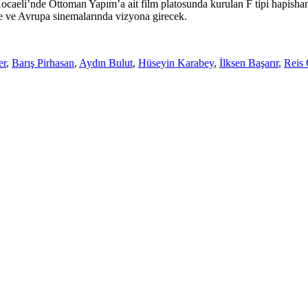
caeli’nde Ottoman Yapım’a ait film platosunda kurulan F tipi hapishane
ye ve Avrupa sinemalarında vizyona girecek.
er
,
Barış Pirhasan
,
Aydın Bulut
,
Hüseyin Karabey
,
İlksen Başarır
,
Reis 