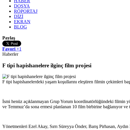
HABER
DOSYA
RÖPORTAJ
DİZİ
EKRAN
BLOG
Paylaş
Favori
+1
Haberler
F tipi hapishanelere ilginç film projesi
F tipi hapishanelerdeki yaşam koşullarını eleştiren filmin çekimleri 
İsmi henüz açıklanmayan Grup Yorum koordinatörlüğündeki filmin yöne
ve Temmuz’da sona ermesi planlanan 10 film birbirine bağlanıyor ve te
Yönetmenleri Ezel Akay, Sırrı Süreyya Önder, Barış Pirhasan, Aydın