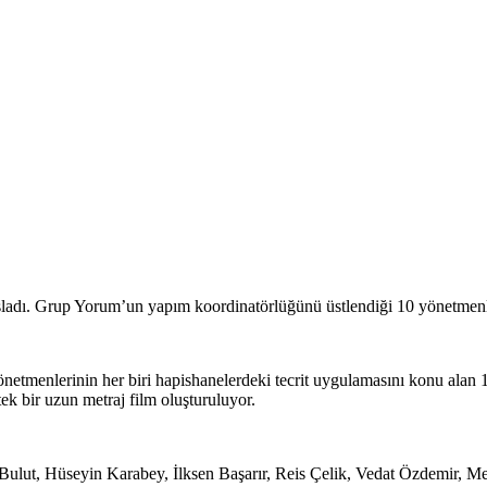
başladı. Grup Yorum’un yapım koordinatörlüğünü üstlendiği 10 yönetmenl
tmenlerinin her biri hapishanelerdeki tecrit uygulamasını konu alan 10
k bir uzun metraj film oluşturuluyor.
 Bulut, Hüseyin Karabey, İlksen Başarır, Reis Çelik, Vedat Özdemir, 