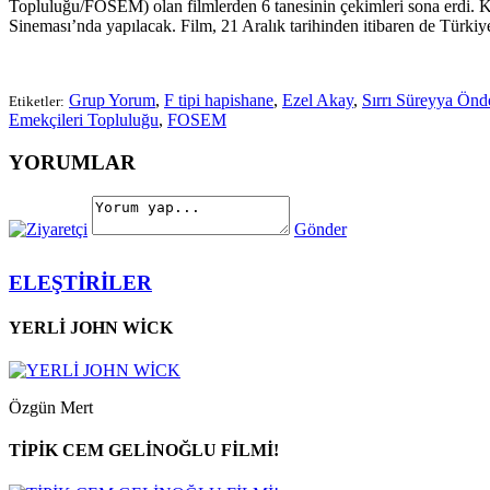
Topluluğu/FOSEM) olan filmlerden 6 tanesinin çekimleri sona erdi. Ko
Sineması’nda yapılacak. Film, 21 Aralık tarihinden itibaren de Türki
Grup Yorum
,
F tipi hapishane
,
Ezel Akay
,
Sırrı Süreyya Önd
Etiketler:
Emekçileri Topluluğu
,
FOSEM
YORUMLAR
Gönder
ELEŞTİRİLER
YERLİ JOHN WİCK
Özgün Mert
TİPİK CEM GELİNOĞLU FİLMİ!