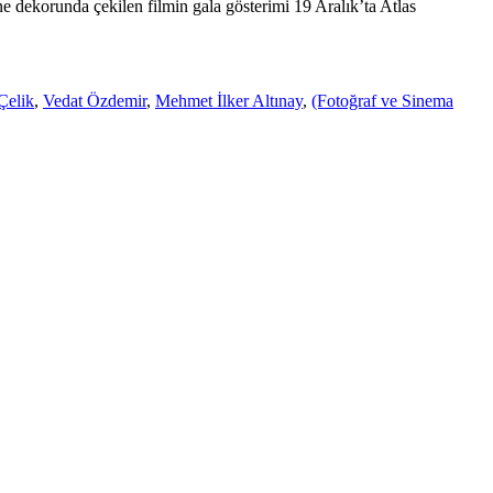
 dekorunda çekilen filmin gala gösterimi 19 Aralık’ta Atlas
Çelik
,
Vedat Özdemir
,
Mehmet İlker Altınay
,
(Fotoğraf ve Sinema