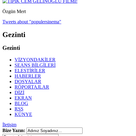
Özgün Mert
Tweets about "populersinema"
Gezinti
Gezinti
VİZYONDAKİLER
SEANS BİLGİLERİ
ELEŞTİRİLER
HABERLER
DOSYALAR
RÖPORTAJLAR
DİZİ
EKRAN
BLOG
RSS
KÜNYE
İletişim
Bize Yazın: