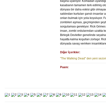
başına uyanıyor. Komadan uyandığı
kasabanın tamamen terk edilmiş old
dünyası bir daha eskisi gibi olmayac
saldırıdan kurtulan şanslı insanlar
onları bulmak için yola koyuluyor. F
zombileri aşması, geçmişinden şeyt
sorgulaması gerekiyor. Rick Grimes
insan, zombi ordularından uzakta ke
Birleşik Devletler genelinde seyaha
hayatta kalma koşulları zorlaşır. Ric
dünyada savaş verirken insanlıkları
Diğer İçerikler:
"The Walking Dead" den yeni sezon i
Puanı:
IMDb
...