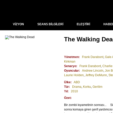
VİZYON
SEANS BİLGİLERİ
ELEŞTİRİ
HABE
The Walking De
Yönetmen:
Frank Darabont
,
Gale 
Kirkman
Senaryo:
Frank Darabont
,
Charlie
Oyuncular:
Andrew Lincoln
,
Jon B
Laurie Holden
,
Jeffrey DeMunn
,
St
Ülke:
ABD
Tür:
Drama
,
Korku
,
Gerilim
Yıl:
2010
Özet:
Bir zombi kıyametinin sonrası... Si
sonra komaya giren şerif yardımcıs