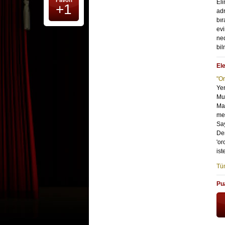
Favori
Eli
+1
adr
bır
evi
ned
bi
Ele
"O
Yer
Muh
Mas
mey
Say
Dem
'or
is
Tüm
Pu