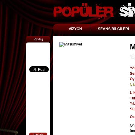
VİZYON
SEANS BİLGİLERİ
Paylaş
M
Yö
Se
Oy
Ça
Ül
Tü
Yıl
Sü
Öz
On 
ömr