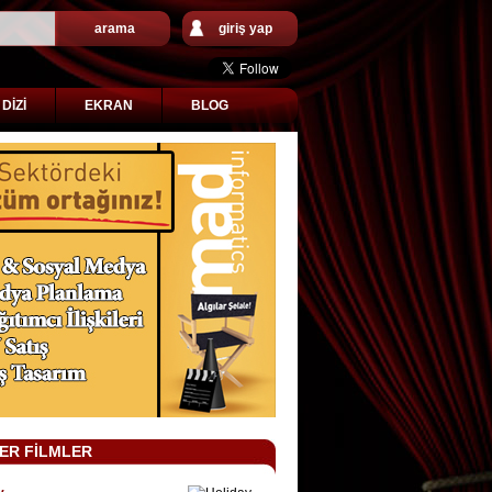
arama
giriş yap
DİZİ
EKRAN
BLOG
ER FİLMLER