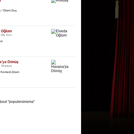
y
a / Dram,Suç
a Oğlum
,My Son
am
a'ya Dönüş
à Ithaque
/ Komedi,Dram
bout "populersinema"