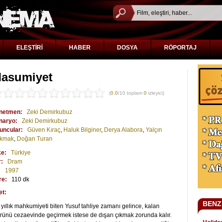
ELEŞTİRİ
HABER
DOSYA
RÖPORTAJ
asumiyet
(
0.0
/10 toplam
0
izleyici)
netmen:
Zeki Demirkubuz
naryo:
Zeki Demirkubuz
uncular:
Güven Kıraç
,
Haluk Bilginer
,
Derya Alabora
,
Yalçın
kmak
,
Doğan Turan
ke:
Türkiye
r:
Dram
:
1997
re:
110 dk
et:
BENZ
yıllık mahkumiyeti biten Yusuf tahliye zamanı gelince, kalan
ünü cezaevinde geçirmek istese de dışarı çıkmak zorunda kalır.