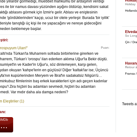
Holida
nde yıllardır görmediği, müebbet mahkumu bir ardaşının verdiği
Holiday
es ile bir namus davası yüzünden aşığını öldürüp, kendisini sakat
Holland
aktığı ablasını görmek için İzmir'e gelir. Ablası ve eniştesinin
nde 'gördüklerinden' kaçıp, ucuz bir otele yerleşir. Burada 'bir iyilik'
eniyle tanıştığı üç kişi ile ne yapacağını ve nereye gideceğini
lmeden beklemeye başlar.
Elved
So Long
ştiri:
Çin / Dr
rrospuyum Ulan!"
Puan:
altı'nda Türkan'la Muharrem sofrada birbirlerine girerken ve
arrem, Türkan'ı 'orospu' ilan ederken aklıma Uğur'la Bekir düştü.
Havan
umiyet'in ve Kader'in Uğur'u, söz dinlemeyen, karşı gelen,
Retour 
dan okuyan 'kahpe'lerin en güçlüsü! Diğer 'kaltak'lar ise; Üçüncü
Fransa 
fa'nın kupürlerinden Meryem ve İtiraf'ın sadakatsiz Nilgün'ü…
irkubuz filmlerinin baş erkek karakterleri için adı geçen kadınlar
ospu'! Zira hiçbiri bu adamları sevmedi, hiçbiri bu adamları
temedi. Var mıdır daha ala damga nedeni?
 Eleştiriler (1)
Tweets a
anı:
IMDb
...