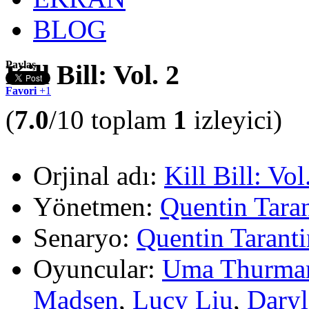
BLOG
Paylaş
Kill Bill: Vol. 2
Favori
+1
(
7.0
/10 toplam
1
izleyici)
Orjinal adı:
Kill Bill: Vol
Yönetmen:
Quentin Tara
Senaryo:
Quentin Tarant
Oyuncular:
Uma Thurma
Madsen
,
Lucy Liu
,
Dary