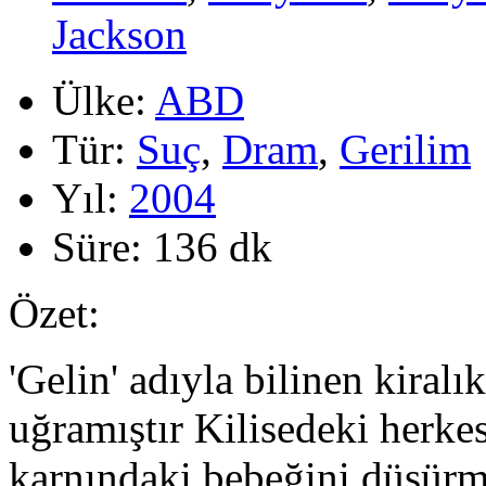
Jackson
Ülke:
ABD
Tür:
Suç
,
Dram
,
Gerilim
Yıl:
2004
Süre:
136 dk
Özet:
'Gelin' adıyla bilinen kiralı
uğramıştır Kilisedeki herke
karnındaki bebeğini düşürm