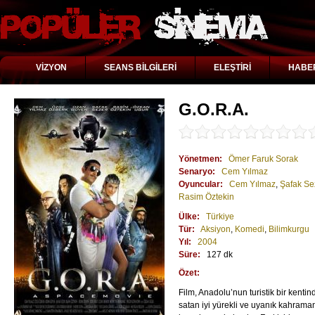
VİZYON
SEANS BİLGİLERİ
ELEŞTİRİ
HABE
G.O.R.A.
Yönetmen:
Ömer Faruk Sorak
Senaryo:
Cem Yılmaz
Oyuncular:
Cem Yılmaz
,
Şafak Se
Rasim Öztekin
Ülke:
Türkiye
Tür:
Aksiyon
,
Komedi
,
Bilimkurgu
Yıl:
2004
Süre:
127 dk
Özet:
Film, Anadolu’nun turistik bir kentin
satan iyi yürekli ve uyanık kahraman