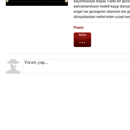
kaçırılmasıyla başlar. Farklı bir ge
kahramanımızın hedefi kaçıp dünya
engel ise gezegenin idaresini ele g
dünyalılardan nefret eden uzaylı ko
Puanı:
IMDb
...