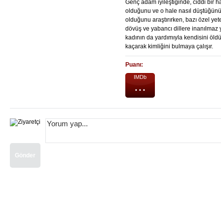
Genç adam iyileştiğinde, ciddi bir ha
olduğunu ve o hale nasıl düştüğünü
olduğunu araştırırken, bazı özel ye
dövüş ve yabancı dillere inanılmaz ya
kadının da yardımıyla kendisini öld
kaçarak kimliğini bulmaya çalışır.
Puanı:
IMDb
...
Gönder