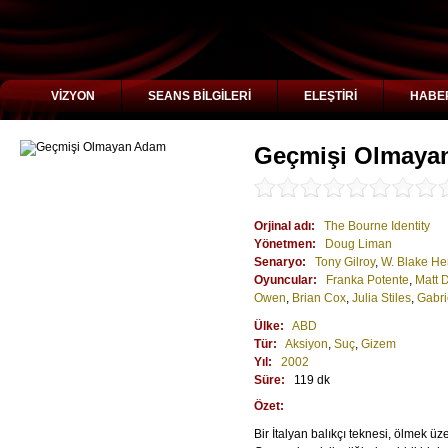
VİZYON
SEANS BİLGİLERİ
ELEŞTİRİ
HABE
Geçmişi Olmaya
Orjinal adı:
The Bourne Identity
Yönetmen:
Doug Liman
Senaryo:
Tony Gilroy
,
W. Blake He
Oyuncular:
Franka Potente
,
Matt 
Owen
,
Brian Cox
,
Julia Stiles
,
Gabri
Ülke:
ABD
Tür:
Aksiyon
,
Suç
,
Gizem
Yıl:
2002
Süre:
119 dk
Özet:
Bir İtalyan balıkçı teknesi, ölmek üz