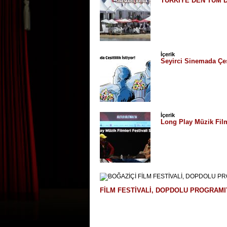
TÜRKİYE’DEN TÜM 
İçerik
Seyirci Sinemada Çeşit
İçerik
Long Play Müzik Film
FİLM FESTİVALİ, DOPDOLU PROGRAM