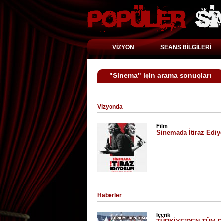
VİZYON
SEANS BİLGİLERİ
"Sinema" için arama sonuçları
Vizyonda
Film
Sinemada İtiraz Edi
Haberler
İçerik