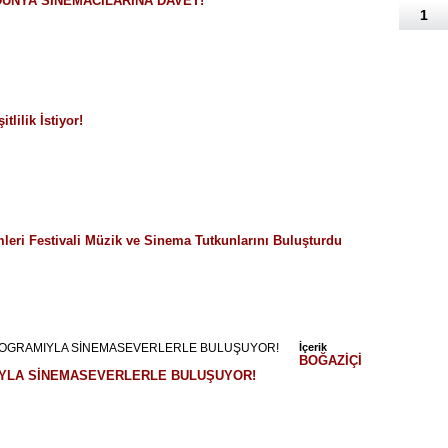
DÜNYA SİNEMACILARINA DAVET!
1
lilik İstiyor!
leri Festivali Müzik ve Sinema Tutkunlarını Buluşturdu
İçerik
BOĞAZİÇİ
IYLA SİNEMASEVERLERLE BULUŞUYOR!