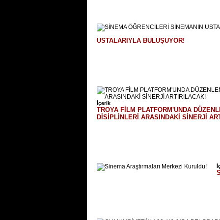
USTALARIYLA BULUŞUYOR!
İçerik
TROYA FİLM PLATFORM'UNDA DÜZENLEN
DİSİPLİNLERİ ARASINDAKİ SİNERJİ AR
İ
S