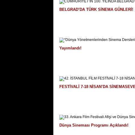
BELGRAD’DA TÜRK SİNEMA GÜNLERİ!
Yayımlandı!
FESTİVALİ 7-18 NİSAN’DA SİNEMASE
Dünya Sineması Programı Açıklandı!