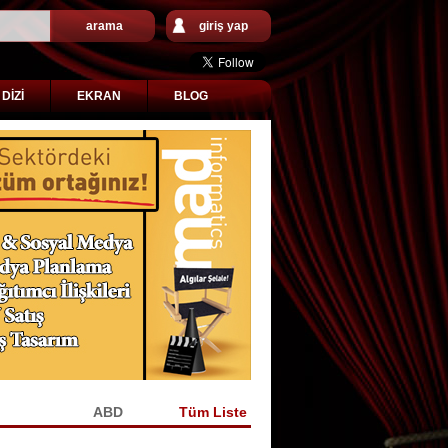
arama
giriş yap
DİZİ
EKRAN
BLOG
KİYE
ABD
Tüm Liste