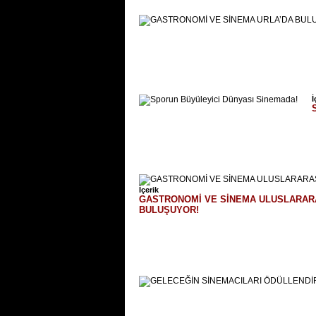
İ
İçerik
GASTRONOMİ VE SİNEMA ULUSLARARA
BULUŞUYOR!