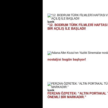
İçerik
“12. BODRUM TÜRK FİLMLERİ HAFTAS
BİR AÇILIŞ İLE BAŞLADI!
nostaljisi bugün başlıyor!
İçerik
FERZAN ÖZPETEK: “ALTIN PORTAKAL 
ÖNEMLİ BİR MARKADIR.”