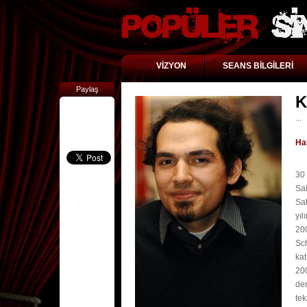
VİZYON
SEANS BİLGİLERİ
Paylaş
K
...
Ha
30 
Sai
Sa
yıl
200
Sch
kat
20
de
tek