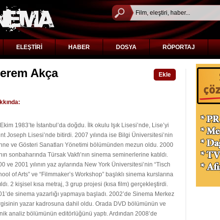
ELEŞTİRİ
HABER
DOSYA
RÖPORTAJ
erem Akça
Ekle
kkında:
Ekim 1983’te İstanbul’da doğdu. İlk okulu Işık Lisesi’nde, Lise’yi
nt Joseph Lisesi’nde bitirdi. 2007 yılında ise Bilgi Üniversitesi’nin
hne ve Gösteri Sanatları Yönetimi bölümünden mezun oldu. 2000
ının sonbaharında Türsak Vakfı’nın sinema seminerlerine katıldı.
0 ve 2001 yılının yaz aylarında New York Üniversitesi’nin “Tisch
ool of Arts” ve “Filmmaker’s Workshop” başlıklı sinema kurslarına
ıldı. 2 kişisel kısa metraj, 3 grup projesi (kısa film) gerçekleştirdi.
01’de sinema yazarlığı yapmaya başladı. 2002’de Sinema Merkez
rgisinin yazar kadrosuna dahil oldu. Orada DVD bölümünün ve
nik analiz bölümünün editörlüğünü yaptı. Ardından 2008’de