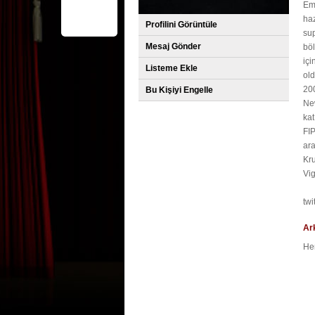
Emp
haz
Profilini Görüntüle
sup
Mesaj Gönder
böl
içi
Listeme Ekle
old
20
Bu Kişiyi Engelle
New
kat
FIP
ar
Kru
Vig
tw
Ar
He