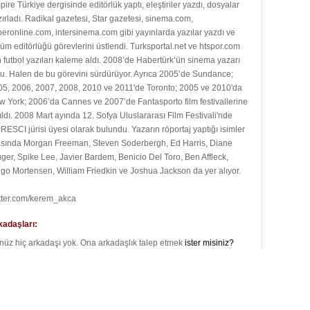
ire Türkiye dergisinde editörlük yaptı, eleştiriler yazdı, dosyalar
ırladı. Radikal gazetesi, Star gazetesi, sinema.com,
eronline.com, intersinema.com gibi yayınlarda yazılar yazdı ve
üm editörlüğü görevlerini üstlendi. Turksportal.net ve htspor.com
n futbol yazıları kaleme aldı. 2008’de Habertürk’ün sinema yazarı
u. Halen de bu görevini sürdürüyor. Ayrıca 2005’de Sundance;
05, 2006, 2007, 2008, 2010 ve 2011'de Toronto; 2005 ve 2010'da
 York; 2006’da Cannes ve 2007’de Fantasporto film festivallerine
ıldı. 2008 Mart ayında 12. Sofya Uluslararası Film Festivali'nde
RESCI jürisi üyesi olarak bulundu. Yazarın röportaj yaptığı isimler
asında Morgan Freeman, Steven Soderbergh, Ed Harris, Diane
ger, Spike Lee, Javier Bardem, Benicio Del Toro, Ben Affleck,
go Mortensen, William Friedkin ve Joshua Jackson da yer alıyor.
itter.com/kerem_akca
kadaşları:
nüz hiç arkadaşı yok. Ona arkadaşlık talep etmek
ister misiniz?