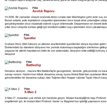
bir cinayet olayını araştıran Jay, Serleena isimli, güzel bir kadın kılığına girmiş bir yarat
aracılığıyla birçok gezegene hükmedebilecek bir güce ulaşmaya çalıştığını keşfeder. Ser
bilginin Kay'in silinmiş hafızasında gizli olduğunu öğrenen Jay, eski ortağını yeniden örgü
Film
yeniden yüklemelidir.
Azınlık Raporu
Yıl 2045. Bir zamanlar cinayet oranında birinci sırada olan Washington şehri artık suç o
Bunun sebebi, polis teşkilatının cinayetleri işlenmeden önce tespit etme yeteneğine sahi
gerçekleşmeden önce müdahale ederek suçun önlemesidir. Departmanın en önemli dedekt
yıllar önce cinayete kurban gittiği için kendisini katilleri suçu işlemeden önce yakalamaya
Anderton kendisinin katil zanlısı olarak görüldüğünü farkeder. İçinde bulunduğu sistemin
polislerden kaçarak kendisine komplo düzenleyeni bulmak için harekete geçer.
Film
İşaretler
Graham Hess (Mel Gibson) ve ailesine arazilerindeki işaretlerden dünya dışından gelen ya
Ekinlerindeki bu dairelerin dünyanın her yerinde bulunmaya başladığını izlerlerken gittikçe k
yaşayan bir ailenin hayatlarının belki de son anlarındaki, dünyanın istila edildiği korkun
hikayesi!
Film
Battleship
Destansı aksiyon - macera filmi Battleship’te gezegenimiz, denizde, gökyüzünde ve kara
savaşı veriyor. Hasbro’nun klâsik donanma savaş oyunu Amiral Battı’dan uyarlanan film
görevlendirilen bir donanma subayı olan Teğmen Alex Hopper rolünde Taylor Kitsch karşı
Film
X-Men 2
X-Men 2", mutantları yok etmek için harekete geçen, Mutant Kardeşliği'nin başı Profesör X
engellemek için, iki mutant lideri Profesör Xavier ve Magneto'nun işbirliği yapmasını konu 