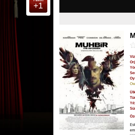
Favori
+1
M
Viz
Orj
Yö
Se
Oy
Ow
Ül
Tü
Yıl
Sü
Öz
Esk
eme