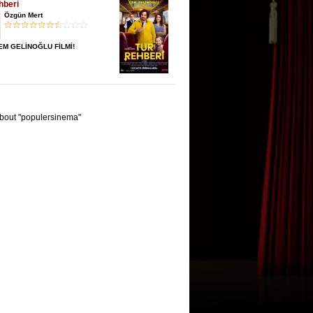
hberi
Özgün Mert
CEM GELİNOĞLU FİLMİ!
bout "populersinema"