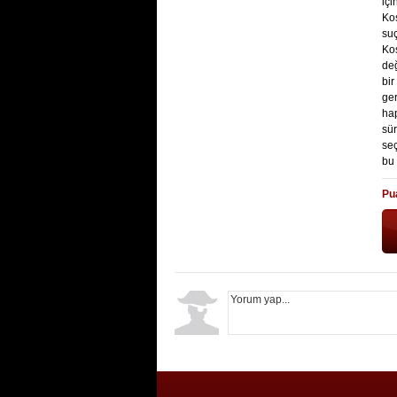
içi
Kos
suç
Kos
değ
bi
ger
ha
sür
seç
bu
Pu