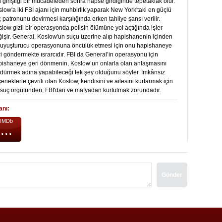
n giriştiği bir mücadeleden sonra hapse girdiğinde tepetaklak olur.
low'a iki FBI ajanı için muhbirlik yaparak New York'taki en güçlü
 patronunu devirmesi karşılığında erken tahliye şansı verilir.
low gizli bir operasyonda polisin ölümüne yol açtığında işler
işir. General, Koslow'un suçu üzerine alıp hapishanenin içinden
r uyuşturucu operasyonuna öncülük etmesi için onu hapishaneye
i göndermekte ısrarcıdır. FBI da General’in operasyonu için
pishaneye geri dönmenin, Koslow’un onlarla olan anlaşmasını
dürmek adına yapabileceği tek şey olduğunu söyler. İmkânsız
eneklerle çevrili olan Koslow, kendisini ve ailesini kurtarmak için
 suç örgütünden, FBI'dan ve mafyadan kurtulmak zorundadır.
anı:
IMDb
...
Gönder