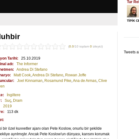
Tur Re
TİPİK 
uhbir
(
0.0
/10 toplam
0
izleyici)
Tweets a
yon Tarihi:
25.10.2019
inal adı:
The Informer
netmen:
Andrea Di Stefano
naryo:
Matt Cook
,
Andrea Di Stefano
,
Rowan Joffe
uncular:
Joel Kinnaman
,
Rosamund Pike
,
Ana de Armas
,
Clive
en
ke:
İngiltere
r:
Suç
,
Dram
:
2019
re:
113 dk
et:
i bir özel kuvvetler ajanı olan Pete Koslow, onurlu bir şekilde
kliye ayrılmıştır. Ancak Pete Koslow'un dünyası, karısını korumak