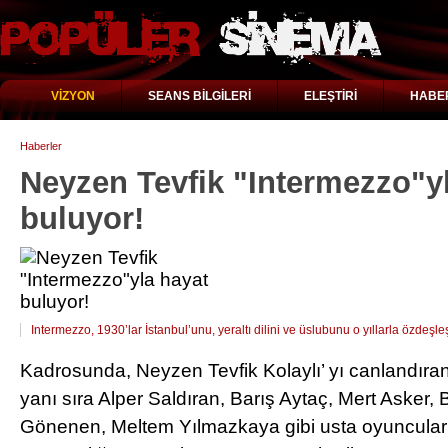
VİZYON
SEANS BİLGİLERİ
ELEŞTİRİ
HABE
Haberler
Neyzen Tevfik "Intermezzo"y
buluyor!
Intermezzo, 1930’lar İstanbul’unu, yeraltı dilini ve üslubunu o yıllarla özdeşl
Kadrosunda, Neyzen Tevfik Kolaylı’ yı canlandıra
yanı sıra Alper Saldıran, Barış Aytaç, Mert Asker, 
Gönenen, Meltem Yılmazkaya gibi usta oyuncuların 