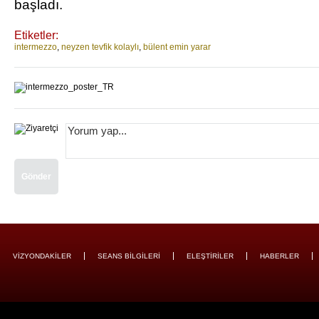
başladı.
Etiketler:
intermezzo
,
neyzen tevfik kolaylı
,
bülent emin yarar
Gönder
VİZYONDAKİLER
SEANS BİLGİLERİ
ELEŞTİRİLER
HABERLER