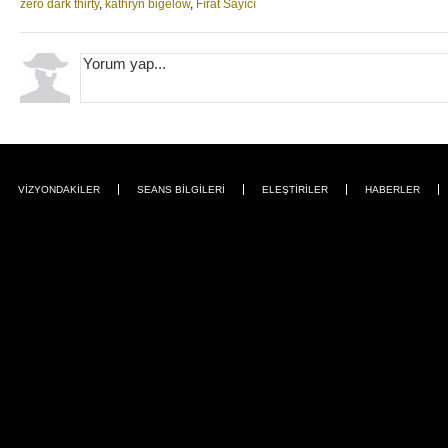
zero dark thirty
,
kathryn bigelow
,
Fırat Sayıcı
VİZYONDAKİLER
SEANS BİLGİLERİ
ELEŞTİRİLER
HABERLER