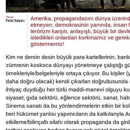
Yazar:
Amerika, propagandasını dünya üzerinde
Fırat Sayıcı
etmeyen, demokrasinin yanında, insan h
terörizm karşıtı, anlayışlı, büyük bir devl
istedikleri onlardan korkmamız ve gerek
göstermemiz!
Kim ne dersin desin büyük para kartellerinin, bankal
zümrenin koskoca dünyayı yönetmeye çalıştığı gü
örnekleriyle/belgeleriyle ortaya çıkıyor. Bu kişiler 
daha doğru olacak) kendi çıkarları doğrultusunda 
ihtiyaç duyduğu her türlü maddi-manevi olguyu kul
siyaset, gıda sektörü, eğlence sektörü, sanat, h
Sinema sanatı da bu yönlendirmelerin etkin bir kol
beri hükümet yanlısı yapımcıların da katkılarıyla 
etkileme/bilinçaltı silahı olarak propaganda da gir