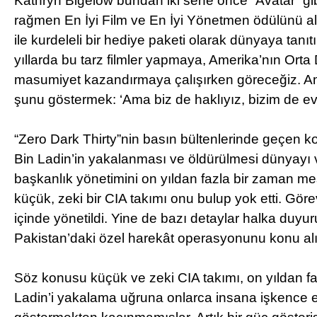
Kathryn Bigelow bundan iki sene önce “Avatar” gibi
rağmen En İyi Film ve En İyi Yönetmen ödülünü al
ile kurdeleli bir hediye paketi olarak dünyaya tanıtıld
yıllarda bu tarz filmler yapmaya, Amerika’nın Orta
masumiyet kazandırmaya çalışırken göreceğiz.
şunu göstermek: ‘Ama biz de haklıyız, bizim de evl
“Zero Dark Thirty”nin basın bültenlerinde geçe
Bin Ladin’in yakalanması ve öldürülmesi dünyayı 
başkanlık yönetimini on yıldan fazla bir zaman me
küçük, zeki bir CIA takımı onu bulup yok etti. Görev
içinde yönetildi. Yine de bazı detaylar halka duyur
Pakistan’daki özel harekât operasyonunu konu alı
Söz konusu küçük ve zeki CIA takımı, on yıldan f
Ladin’i yakalama uğruna onlarca insana işkence et