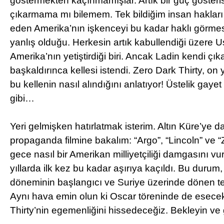
göstermekten kaçınmamışlar. Artık bir güç gösteri
çıkarmama mı bilemem. Tek bildiğim insan hakları 
eden Amerika’nın işkenceyi bu kadar haklı görme
yanlış olduğu. Herkesin artık kabullendiği üzere 
Amerika’nın yetiştirdiği biri. Ancak Ladin kendi çı
başkaldırınca kellesi istendi. Zero Dark Thirty, o
bu kellenin nasıl alındığını anlatıyor! Üstelik gaye
gibi…
Yeri gelmişken hatırlatmak isterim. Altın Küre’ye
propaganda filmine bakalım: “Argo”, “Lincoln” ve 
gece nasıl bir Amerikan milliyetçiliği damgasını 
yıllarda ilk kez bu kadar aşırıya kaçıldı. Bu durum
döneminin başlangıcı ve Suriye üzerinde dönen tez
Aynı hava emin olun ki Oscar töreninde de esecek
Thirty’nin egemenliğini hissedeceğiz. Bekleyin ve