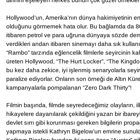
tarihini eşeleyen herkes bunun çok güzel örnekleri
Hollywood’un, Amerika’nın dünya hakimiyetinin e
olduğunu görmemek hata olur. Bu bağlamda da 8
itibaren petrol ve para uğruna dünyaya sözde dem
verdikleri andan itibaren sinemayı daha sık kullanı
“Rambo” tarzında eğlencelik filmlerle seyircinin ka
üreten Hollywood, “The Hurt Locker”, “The Kingdo
bu kez daha zekice, iyi işlenmiş senaryolarla seyir
paralize ediyorlar. Onların son örneği de Altın Kür
kampanyalarla pompalanan “Zero Dark Thirty”!
Filmin başında, filmde seyredeceğimiz olayların, il
hikayelere dayanılarak çekildiğini yazan bir ibareyl
devlet sırrı gibi korunması gereken bilgilerin pro
yapmaya istekli Kathryn Bigelow’un emrine sunuld