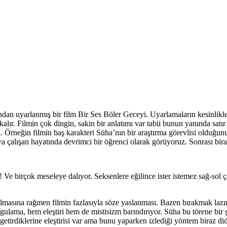
dan uyarlanmış bir film Bir Ses Böler Geceyi. Uyarlamaların kesinlikle
kalır. Filmin çok dingin, sakin bir anlatımı var tabii bunun yanında sat
zli. Örneğin filmin baş karakteri Süha’nın bir araştırma görevlisi olduğu
ya çalışan hayatında devrimci bir öğrenci olarak görüyoruz. Sonrası bir
! Ve birçok meseleye dalıyor. Seksenlere eğilince ister istemez sağ-sol 
olmasına rağmen filmin fazlasıyla söze yaslanması. Bazen bırakmak lazım
orgulama, hem eleştiri hem de mistisizm barındırıyor. Süha bu törene bir
etirdiklerine eleştirisi var ama bunu yaparken izlediği yöntem biraz did