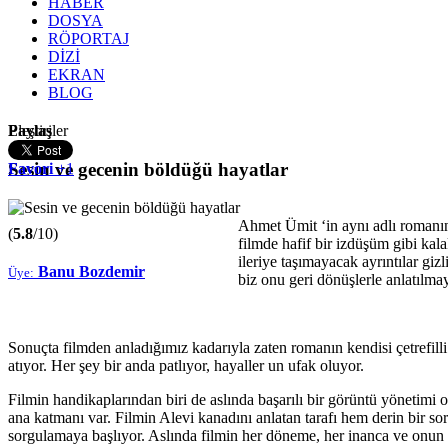
HABER
DOSYA
RÖPORTAJ
DİZİ
EKRAN
BLOG
Paylaş
Eleştiriler
Sesin ve gecenin böldüğü hayatlar
Favori
+1
Ahmet Ümit ‘in aynı adlı romanın
(
5.8
/10)
filmde hafif bir izdüşüm gibi kala
ileriye taşımayacak ayrıntılar gi
Banu Bozdemir
Üye:
biz onu geri dönüşlerle anlatılma
Sonuçta filmden anladığımız kadarıyla zaten romanın kendisi çetrefilli
atıyor. Her şey bir anda patlıyor, hayaller un ufak oluyor.
Filmin handikaplarından biri de aslında başarılı bir görüntü yönetimi 
ana katmanı var. Filmin Alevi kanadını anlatan tarafı hem derin bir s
sorgulamaya başlıyor. Aslında filmin her döneme, her inanca ve onun g