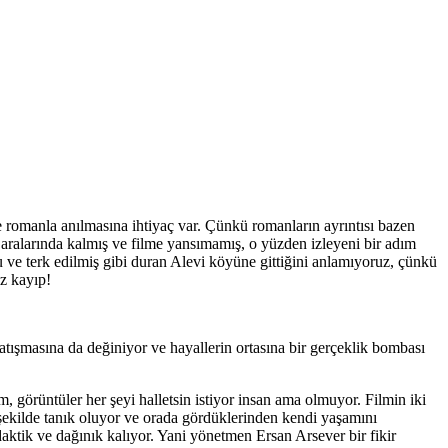
 romanla anılmasına ihtiyaç var. Çünkü romanların ayrıntısı bazen
ır aralarında kalmış ve filme yansımamış, o yüzden izleyeni bir adım
nu ve terk edilmiş gibi duran Alevi köyüne gittiğini anlamıyoruz, çünkü
az kayıp!
çatışmasına da değiniyor ve hayallerin ortasına bir gerçeklik bombası
, görüntüler her şeyi halletsin istiyor insan ama olmuyor. Filmin iki
 şekilde tanık oluyor ve orada gördüklerinden kendi yaşamını
aktik ve dağınık kalıyor. Yani yönetmen Ersan Arsever bir fikir