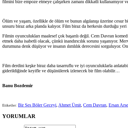
filmini bize empoze etmeye çalışırken zamanı dikkatli kullanamıyor v
Ölüm ve yaşam, özellikle de ölüm ve bunun algılanışı üzerine cesur bir
unsuru biraz arka planda kalıyor. Film biraz da herkesin durduğu yeri
Filmin oyunculukları maalesef çok başarılı değil. Cem Davran komediy
etmek daha isabetli olacak, çünkü inandırıcılık sorunu yaşanıyor. Me
durumuna denk düşüyor ve insanın ılımlılık derecesini sorguluyor.
Film derdini keşke biraz daha tasarruflu ve iyi oyunculuklarla anlatab
giderildiğinde keyifle ve düşünülerek izlenecek bir film olabilir…
Banu Bozdemir
Bir Ses Böler Geceyi
,
Ahmet Ümit
,
Cem Davran
,
Ersan Ars
Etiketler:
YORUMLAR