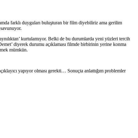
mda farklı duyguları buluşturan bir film diyebiliriz ama gerilim
i savunuyor.
nılıktan’ kurtulamıyor. Belki de bu durumlarda yeni yüzleri tercih
 Demet’ diyerek durumu açıklaması filmde birbirinin yerine konma
öylemek mümkün.
a açıklayıcı yapıyor olması gerekti… Sonuçta anlattığım problemler