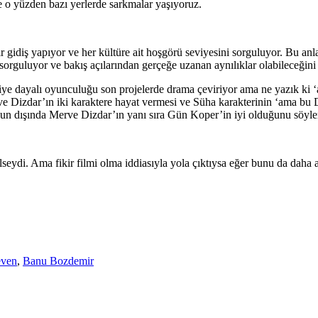
e o yüzden bazı yerlerde sarkmalar yaşıyoruz.
 gidiş yapıyor ve her kültüre ait hoşgörü seviyesini sorguluyor. Bu anla
 sorguluyor ve bakış açılarından gerçeğe uzanan aynılıklar olabileceğin
e dayalı oyunculuğu son projelerde drama çeviriyor ama ne yazık ki ‘ay
rve Dizdar’ın iki karaktere hayat vermesi ve Süha karakterinin ‘ama bu
 Onun dışında Merve Dizdar’ın yanı sıra Gün Koper’in iyi olduğunu s
ilseydi. Ama fikir filmi olma iddiasıyla yola çıktıysa eğer bunu da dah
even
,
Banu Bozdemir