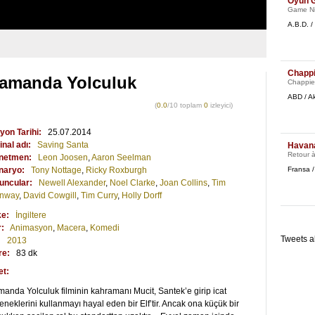
Oyun 
Game Ni
A.B.D. 
Chapp
amanda Yolculuk
Chappie
ABD / A
(
0.0
/10 toplam
0
izleyici)
yon Tarihi:
25.07.2014
inal adı:
Saving Santa
Havan
Retour 
netmen:
Leon Joosen
,
Aaron Seelman
naryo:
Tony Nottage
,
Ricky Roxburgh
Fransa 
uncular:
Newell Alexander
,
Noel Clarke
,
Joan Collins
,
Tim
nway
,
David Cowgill
,
Tim Curry
,
Holly Dorff
ke:
İngiltere
r:
Animasyon
,
Macera
,
Komedi
Tweets a
:
2013
re:
83 dk
et:
anda Yolculuk filminin kahramanı Mucit, Santek’e girip icat
eneklerini kullanmayı hayal eden bir Elf’tir. Ancak ona küçük bir