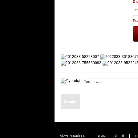
Diğ
Tv'
Pu
Gönder
VİZYONDAKİLER
SEANS BİLGİLERİ
E