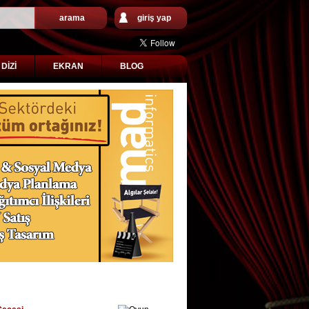
arama
giriş yap
DİZİ
EKRAN
BLOG
ER FİLMLER