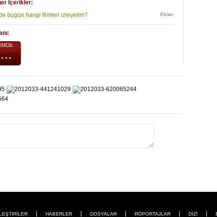
er İçerikler:
de bugün hangi filmleri izleyelim?
Ekran
anı:
IMDb
...
LEŞTİRİLER
HABERLER
DOSYALAR
RÖPORTAJLAR
DİZİ