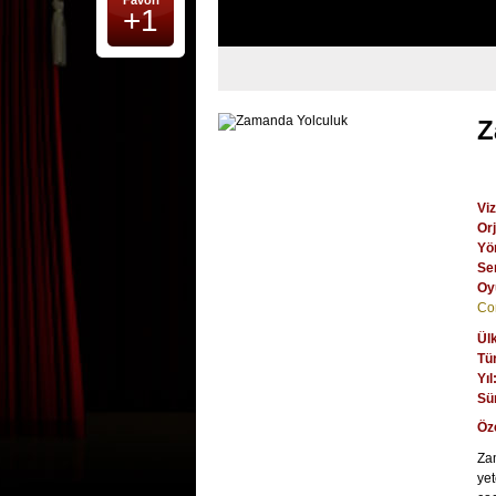
Favori
+1
Z
Viz
Orj
Yö
Se
Oy
Co
Ül
Tü
Yıl
Sü
Öz
Zam
yet