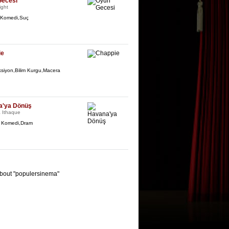
Gecesi
ght
/ Komedi,Suç
ie
ksiyon,Bilim Kurgu,Macera
a'ya Dönüş
à Ithaque
/ Komedi,Dram
bout "populersinema"