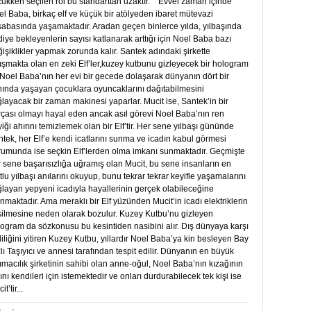
ukken seçilen rol bu standarttan uzaktır. Evvel zaman içinde
l Baba, birkaç elf ve küçük bir atölyeden ibaret mütevazi
abasında yaşamaktadır. Aradan geçen binlerce yılda, yılbaşında
iye bekleyenlerin sayısı katlanarak arttığı için Noel Baba bazı
işiklikler yapmak zorunda kalır. Santek adındaki şirkette
ışmakta olan en zeki Elf’ler,kuzey kutbunu gizleyecek bir hologram
Noel Baba’nın her evi bir gecede dolaşarak dünyanın dört bir
ında yaşayan çocuklara oyuncaklarını dağıtabilmesini
layacak bir zaman makinesi yaparlar. Mucit ise, Santek’in bir
çası olmayı hayal eden ancak asıl görevi Noel Baba’nın ren
iği ahırını temizlemek olan bir Elf’tir. Her sene yılbaşı gününde
tek, her Elf’e kendi icatlarını sunma ve icadın kabul görmesi
rumunda ise seçkin Elf’lerden olma imkanı sunmaktadır. Geçmişte
 sene başarısızlığa uğramış olan Mucit, bu sene insanların en
lu yılbaşı anılarını okuyup, bunu tekrar tekrar keyifle yaşamalarını
layan yepyeni icadıyla hayallerinin gerçek olabileceğine
nmaktadır. Ama meraklı bir Elf yüzünden Mucit’in icadı elektriklerin
silmesine neden olarak bozulur. Kuzey Kutbu’nu gizleyen
ogram da sözkonusu bu kesintiden nasibini alır. Dış dünyaya karşı
liliğini yitiren Kuzey Kutbu, yıllardır Noel Baba’ya kin besleyen Bay
lı Taşıyıcı ve annesi tarafından tespit edilir. Dünyanın en büyük
ımacılık şirketinin sahibi olan anne-oğul, Noel Baba’nın kızağının
rını kendileri için istemektedir ve onları durdurabilecek tek kişi ise
t’tir...