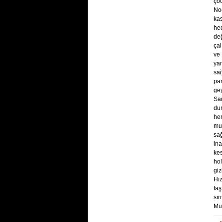
çoc
Noe
kas
hed
değ
çal
ve 
yan
sağ
par
gey
San
du
her
mut
sağ
ina
ke
hol
giz
Hız
taş
sır
Muci