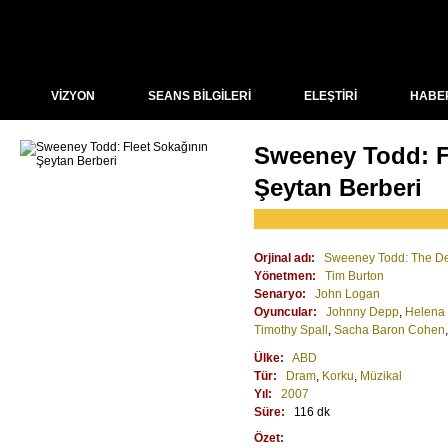
VİZYON
SEANS BİLGİLERİ
ELEŞTİRİ
HABE
Sweeney Todd: F
Şeytan Berberi
Orjinal adı:
Sweeney Todd: The Dem
Yönetmen:
Tim Burton
Senaryo:
John Logan
Oyuncular:
Johnny Depp
,
Helena
Timothy Spall
,
Sacha Baron Cohen
Ülke:
ABD
Tür:
Dram
,
Korku
,
Müzikal
Yıl:
2007
Süre:
116 dk
Özet: