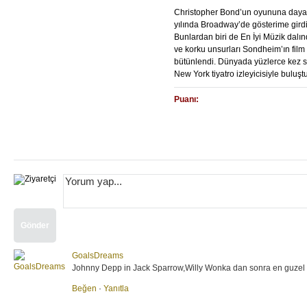
Christopher Bond’un oyununa daya
yılında Broadway’de gösterime gird
Bunlardan biri de En İyi Müzik dalı
ve korku unsurları Sondheim’ın film
bütünlendi. Dünyada yüzlerce kez 
New York tiyatro izleyicisiyle buluştu
Puanı:
İzleyici
IMDb
10.0
...
Gönder
GoalsDreams
Johnny Depp in Jack Sparrow,Willy Wonka dan sonra en guzel o
Beğen
·
Yanıtla