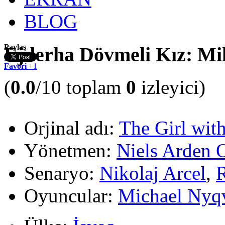
BLOG
Paylaş
Ejderha Dövmeli Kız: Mi
Favori
+1
(
0.0
/10 toplam
0
izleyici)
Orjinal adı:
The Girl wit
Yönetmen:
Niels Arden 
Senaryo:
Nikolaj Arcel
,
R
Oyuncular:
Michael Nyqv