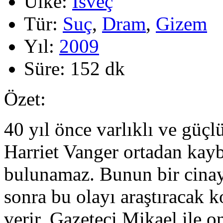
Ülke:
İsveç
Tür:
Suç
,
Dram
,
Gizem
Yıl:
2009
Süre:
152 dk
Özet:
40 yıl önce varlıklı ve güçl
Harriet Vanger ortadan kayb
bulunamaz. Bunun bir cinay
sonra bu olayı araştıracak k
verir. Gazeteci Mikael ile 