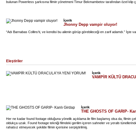
bulunan Powerless şarkısına filmin yönetmeni Timur Bekmambetov tarafından özel klip çe
İçerik
Jhonny Depp vampir oluyor!
“Adı Barnabas Collins’ti, ve kendisi bu ailenin görüp görebileceği en zarif adamdı.” İşte
Eleştiriler
İçerik
VAMPİR KÜLTÜ DRACU
İçerik
THE GHOSTS OF GARIP- Kanl
Her ne kadar found footage olduğuna yönelik açıklama ile film başlamış olsa da, filmin çek
oldukça uzak. Found footage tekniği filmdeki gerilim içeren sahneler ve yeraltı tünellerinde
rahatsız etmeyecek şekilde filmin içerisine serpiştirilmiş.