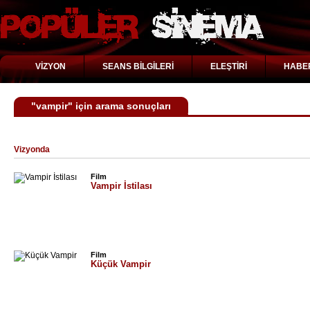
VİZYON
SEANS BİLGİLERİ
ELEŞTİRİ
HABE
"vampir" için arama sonuçları
Vizyonda
Film
Vampir İstilası
Film
Küçük Vampir