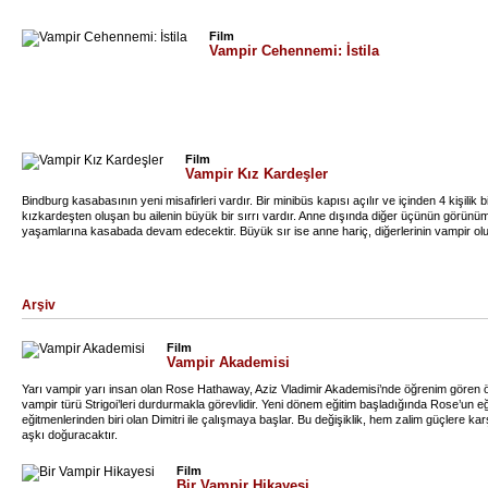
Film
Vampir Cehennemi: İstila
Film
Vampir Kız Kardeşler
Bindburg kasabasının yeni misafirleri vardır. Bir minibüs kapısı açılır ve içinden 4 kişilik bi
kızkardeşten oluşan bu ailenin büyük bir sırrı vardır. Anne dışında diğer üçünün görünümü s
yaşamlarına kasabada devam edecektir. Büyük sır ise anne hariç, diğerlerinin vampir ol
Arşiv
Film
Vampir Akademisi
Yarı vampir yarı insan olan Rose Hathaway, Aziz Vladimir Akademisi’nde öğrenim gören öğ
vampir türü Strigoi’leri durdurmakla görevlidir. Yeni dönem eğitim başladığında Rose’un e
eğitmenlerinden biri olan Dimitri ile çalışmaya başlar. Bu değişiklik, hem zalim güçlere ka
aşkı doğuracaktır.
Film
Bir Vampir Hikayesi