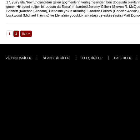
17. yüzyılda New England'dan gelen göçmenlerin yerleşmesinden beri doğaüstü olayların
geçer. Hikayenin diğer bir boyutu da Elena'nın kardeşi Jeremy Gilbert (Steven R. McQue
Bennett (Katerine Graham), Elena'nın yakın arkadaşı Caroline Forbes (Candice Accola),
Lockwood (Michael Trevino) ve Elena'nın çocukluk arkadaşı ve eski sevgilisi Matt Don
kasaba halkı arasında yaşanan olaylardan oluşur. Kasabanın yönetimi orijinal kurucu ail
"Kurucular Konseyi"nin elindedir. Kurucu ailelerden bazıları; Salvatore'lar, Gilbert'lar, Fel
hiçbir şeyden haberi olmayan kasaba halkını vampirler, kurtadamlar gibi doğaüstü tehdit
1
2
İleri »
VİZYONDAKİLER
SEANS BİLGİLERİ
ELEŞTİRİLER
HABERLER