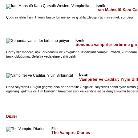
İçerik
İran Mahsulü Kara Çar
Çoğu sinefilin İran filmlerini büyük bir merak ve iştahla izlediğini tahmin etmek zor değil.
İçerik
Sonunda vampirler birbirine giri
Dört yıldır macera, aşk, arkadaşlık ve kavgalarını izlediğimiz vampir Edward, kurt ad
tanık olduğumuz Bella’ya veda etme vakti geldi.
İçerik
Vampirler ve Cadılar: Yiyin Birb
Daha seyredeli 4-5 gün geçmiş olsa da “Karanlık Gölgeler”i seyredeli sanki aylar olmuş 
eğlenmiş, gülmüş ve Tim Burton’ın tamamen suni ve kendine ait bir dünya kurma beceri
Diziler
Film
The Vampire Diaries