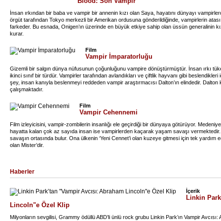
Blood: Son Vampir
İnsan ırkından bir baba ve vampir bir annenin kızı olan Saya, hayatını dünyayı vampirlerd
örgüt tarafından Tokyo merkezli bir Amerikan ordusuna gönderildiğinde, vampirlerin atas
farkeder. Bu esnada, Onigen’ın üzerinde en büyük etkiye sahip olan üssün generalinin kızıyla
kurar.
Film
Vampir İmparatorluğu
Gizemli bir salgın dünya nüfusunun çoğunluğunu vampire dönüştürmüştür. İnsan ırkı tüke
ikinci sınıf bir türdür. Vampirler tarafından avlandıkları ve çiftlik hayvanı gibi beslendikler
şey, insan kanıyla beslenmeyi reddeden vampir araştırmacısı Dalton’ın elindedir. Dalton k
çalışmaktadır.
Film
Vampir Cehennemi
Film izleyicisini, vampir-zombilerin insanlığı ele geçirdiği bir dünyaya götürüyor. Meden
hayatta kalan çok az sayıda insan ise vampirlerden kaçarak yaşam savaşı vermektedir. M
savaşın ortasında bulur. Ona ülkenin ‘Yeni Cennet’i olan kuzeye gitmesi için tek yardım e
olan Mister’dir.
Haberler
İçerik
Linkin Par
Lincoln"e Özel Klip
Milyonların sevgilisi, Grammy ödüllü ABD’li ünlü rock grubu Linkin Park’ın Vampir Avcısı