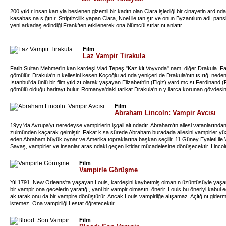
200 yıldır insan kanıyla beslenen gizemli bir kadın olan Clara işlediği bir cinayetin ardında
kasabasına sığınır. Striptizcilik yapan Clara, Noel ile tanışır ve onun Byzantium adlı pan
yeni arkadaş edindiği Frank’ten etkilenerek ona ölümcül sırlarını anlatır.
Film
Laz Vampir Tirakula
Fatih Sultan Mehmet'in kan kardeşi Vlad Tepeş "Kazıklı Voyvoda" namı diğer Drakula. Fatih
gömülür. Drakula'nın kellesini kesen Koçoğlu adında yeniçeri de Drakula'nın ısırığı nede
İstanbul'da ünlü bir film yıldızı olarak yaşayan Elizabeth'in (Elgiz) yardımcısı Ferdinand (
gömülü olduğu haritayı bulur. Romanya'daki tarikat Drakula'nın yıllarca korunan gövdesi
İstanbul'a gönderilir. Drakula İstanbul'da dirilir. Aynı anda efsaneye göre Vampir avcısı Koç
Koçoğlu'nun peşine düşeceğini bildiği ve koruduğu için dikkat çekmeyecek halktan birinin 
Film
Dursun'un bedenine girer. Efsane vampir kral hayatının en büyük hatasını yapmıştır. Laz
Abraham Lincoln: Vampir Avcısı
yaşamaya başlar. Konuşması bir laz gibi olur. Dursun'un ruhu zaman zaman bedene hak
arasındaki değişim Drakula'nın başına olmadık komik olaylar açar.
19yy.'da Avrupa'yı neredeyse vampirlerin işgali altındadır. Abraham'ın ailesi vatanlarınd
zulmünden kaçarak gelmiştir. Fakat kısa sürede Abraham buradada ailesini vampirler yü
eden Abraham büyük oynar ve Amerika topraklarına başkan seçilir. 11 Güney Eyaleti ile
Savaş, vampirler ve insanlar arasındaki geçen iktidar mücadelesine dönüşecektir. Linco
kararlıdır...
Film
Vampirle Görüşme
Yıl 1791. New Orleans'ta yaşayan Louis, kardeşini kaybetmiş olmanın üzüntüsüyle yaşam
bir vampir ona gecelerin yaratığı, yani bir vampir olmasını önerir. Louis bu öneriyi kabul e
akıtarak onu da bir vampire dönüştürür. Ancak Louis vampirliğe alışamaz. Açlığını gide
istemez. Ona vampirliği Lestat öğretecektir.
Film