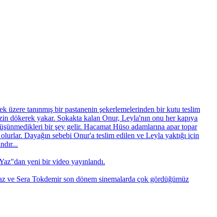
k üzere tanınmış bir pastanenin şekerlemelerinden bir kutu teslim
nzin dökerek yakar. Sokakta kalan Onur, Leyla'nın onu her kapıya
 düşünmedikleri bir şey gelir. Hacamat Hüso adamlarına apar topar
lurlar. Dayağın sebebi Onur'a teslim edilen ve Leyla yaktığı için
dır...
Yaz"dan yeni bir video yayınlandı.
az ve Sera Tokdemir son dönem sinemalarda çok gördüğümüz