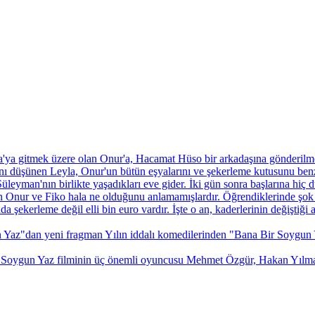
ra'ya gitmek üzere olan Onur'a, Hacamat Hüso bir arkadaşına gönderilme
dığını düşünen Leyla, Onur'un bütün eşyalarını ve şekerleme kutusunu be
üleyman'nın birlikte yaşadıkları eve gider. İki gün sonra başlarına hiç
an Onur ve Fiko hala ne olduğunu anlamamışlardır. Öğrendiklerinde şok o
ekerleme değil elli bin euro vardır. İşte o an, kaderlerinin değiştiği an
 Yaz"dan yeni fragman
Yılın iddalı komedilerinden "Bana Bir Soygun 
 Soygun Yaz filminin üç önemli oyuncusu Mehmet Özgür, Hakan Yılm