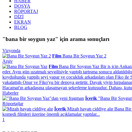
HABER
DOSYA
RÖPORTAJ
DİZİ
EKRAN
BLOG
"bana bir soygun yaz" için arama sonuçları
Vizyonda
Film
Bana Bir Soygun Yaz 2
Arşiv
Film
Bana Bir Soygun Yaz
Bir iş için Anka
eder. Aynı gün uzatmalı sevgilisiyle yaptığı tartışma sonucu aldatıl
koyduğunda yaptığı şeyi yapar ve çocukluk arkadaşları olan Fiko ile S
yakalattığı Onur ve Fiko'yu bir depoya getirtir. Dayak yiyip hırpalan
Hacamat'ın arkadaşına ulaşamayan şekerleme kutusudur. Dahası, kutuda ş
Haberler
İçerik
"Bana Bir Soygun
Röportajlar
İçerik
Mizah hayatı ciddiye alır
Bana Bir
komedi filmleri üzerine önemli açıklamalar yaptılar...
1