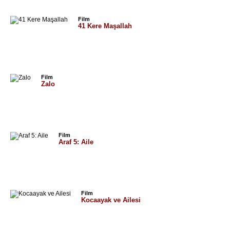
Film
41 Kere Maşallah
Film
Zalo
Film
Araf 5: Aile
Film
Kocaayak ve Ailesi