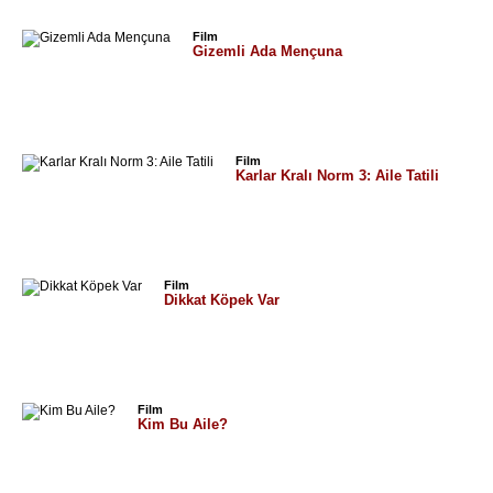
Film
Gizemli Ada Mençuna
Film
Karlar Kralı Norm 3: Aile Tatili
Film
Dikkat Köpek Var
Film
Kim Bu Aile?