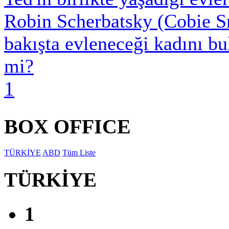
Robin Scherbatsky (Cobie Smu
bakışta evleneceği kadını b
mi?
1
BOX OFFICE
TÜRKİYE
ABD
Tüm Liste
TÜRKİYE
1