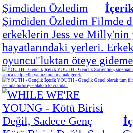
İçeri
Şimdiden Özledim
Filmde d
erkeklerin Jess ve Milly'nin 
hayatlarındaki yerleri. Erke
oyuncu"luktan öteye gideme
İçerik
YOUTH - Gençlik
Sorrentino, sinemanı
sıkıca takip edip yalnız bırakmamak gerek.
İçerik
YOUTH - Gençlik
Genel olarak tüm fil
aslında birbiriyle alakalı kavramlar.
İç