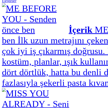
Eleştiriler
İçerik
ME
ben
İlk uzun metrajını çeke
çok iyi iş çıkarmış doğrusu.
kostüm, planlar, ışık kullan
dört dörtlük, hatta bu denli 
fazlasıyla şekerli pasta kıv