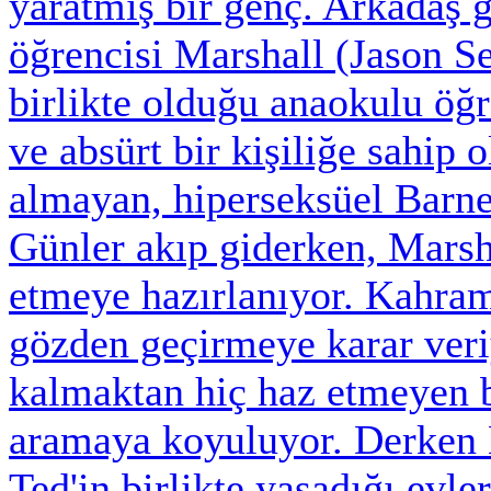
yaratmış bir genç. Arkadaş g
öğrencisi Marshall (Jason Se
birlikte olduğu anaokulu öğ
ve absürt bir kişiliğe sahip 
almayan, hiperseksüel Barney
Günler akıp giderken, Marsha
etmeye hazırlanıyor. Kahra
gözden geçirmeye karar ver
kalmaktan hiç haz etmeyen bi
aramaya koyuluyor. Derken 
Ted'in birlikte yaşadığı evl