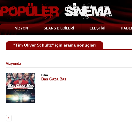
VİZYON
SEANS BİLGİLERİ
ELEŞTİRİ
HABE
"Tim Oliver Schultz" için arama sonuçları
Vizyonda
Film
Bas Gaza Bas
1