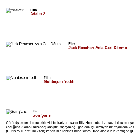
Film
Adalet 2
Film
Jack Reacher: Asla Geri Dönme
Film
Muhteşem Yedili
Film
Son Şans
Görünüşte son derece etkileyici bir kariyere sahip Billy Hope, güzel ve sevgi dolu bir e
çocuğuna (Oona Laurence) sahiptir. Yaşayacağı, geri dönüşü olmayan bir trajediden ve a
(Curtis “50 Cent” Jackson) kendisini bırakmasından sonra Hope dibe vurur ve yaşadığı 