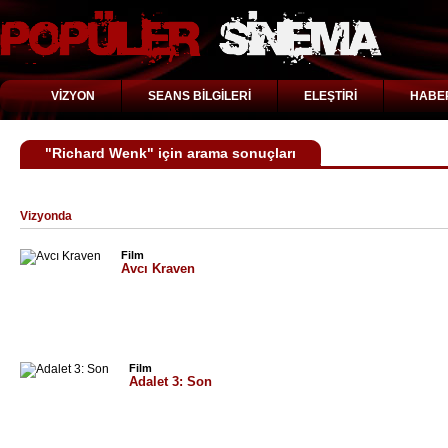
VİZYON
SEANS BİLGİLERİ
ELEŞTİRİ
HABE
"Richard Wenk" için arama sonuçları
Vizyonda
Film
Avcı Kraven
Film
Adalet 3: Son