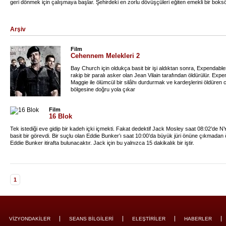
geri dönmek için çalışmaya başlar. Şehirdeki en zorlu dövüşçüleri eğiten emekli bir boksör
Whitaker) yönlendirmesiyle kaybettiklerini geri kazanmak için zorlu bir mücadele içine gir
Arşiv
Film
Cehennem Melekleri 2
Bay Church için oldukça basit bir işi aldıktan sonra, Expendables’ı
rakip bir paralı asker olan Jean Vilain tarafından öldürülür. Expen
Maggie ile ölümcül bir silâhı durdurmak ve kardeşlerini öldüren
bölgesine doğru yola çıkar
Film
16 Blok
Tek istediği eve gidip bir kadeh içki içmekti. Fakat dedektif Jack Mosley saat 08:02’de N
basit bir görevdi. Bir suçlu olan Eddie Bunker’ı saat 10:00’da büyük jüri önüne çıkmada
Eddie Bunker itirafta bulunacaktır. Jack için bu yalnızca 15 dakikalık bir iştir.
1
VİZYONDAKİLER
SEANS BİLGİLERİ
ELEŞTİRİLER
HABERLER