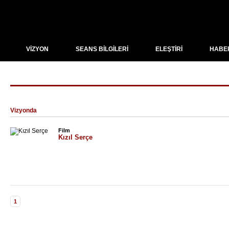
VİZYON
SEANS BİLGİLERİ
ELEŞTİRİ
HABE
"Red Sparrow" için arama sonuçları
Vizyonda
Film
Kızıl Serçe
1