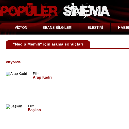
VİZYON
SEANS BİLGİLERİ
ELEŞTİRİ
HABE
"Necip Memili" için arama sonuçları
Vizyonda
Film
Arap Kadri
Film
Başkan