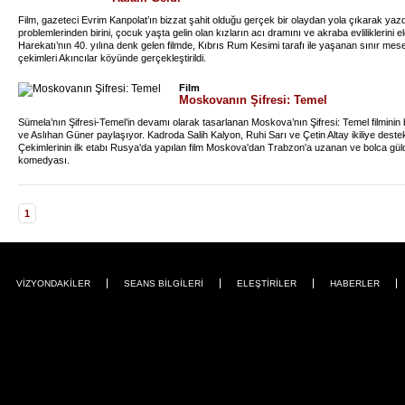
Film, gazeteci Evrim Kanpolat’ın bizzat şahit olduğu gerçek bir olaydan yola çıkarak yaz
problemlerinden birini, çocuk yaşta gelin olan kızların acı dramını ve akraba evliliklerini 
Harekatı’nın 40. yılına denk gelen filmde, Kıbrıs Rum Kesimi tarafı ile yaşanan sınır mesel
çekimleri Akıncılar köyünde gerçekleştirildi.
Film
Moskovanın Şifresi: Temel
Sümela’nın Şifresi-Temel’in devamı olarak tasarlanan Moskova’nın Şifresi: Temel filminin baş
ve Aslıhan Güner paylaşıyor. Kadroda Salih Kalyon, Ruhi Sarı ve Çetin Altay ikiliye destek
Çekimlerinin ilk etabı Rusya'da yapılan film Moskova'dan Trabzon'a uzanan ve bolca güld
komedyası.
1
VİZYONDAKİLER
SEANS BİLGİLERİ
ELEŞTİRİLER
HABERLER