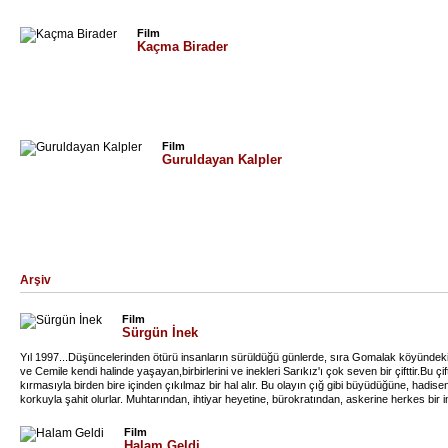
Film
Kaçma Birader
Film
Guruldayan Kalpler
Arşiv
Film
Sürgün İnek
Yıl 1997...Düşüncelerinden ötürü insanların sürüldüğü günlerde, sıra Gomalak köyündeki 
ve Cemile kendi halinde yaşayan,birbirlerini ve inekleri Sarıkız'ı çok seven bir çifttir.Bu çi
kırmasıyla birden bire içinden çıkılmaz bir hal alır. Bu olayın çığ gibi büyüdüğüne, hadisen
korkuyla şahit olurlar. Muhtarından, ihtiyar heyetine, bürokratından, askerine herkes bi
işle sağından solundan ilgili bütün kişiler kendilerini trajikomik bir hal içinde bulur. Olayl
Kahramanlarımız düştükleri bu durumdan nasıl sıyrılacaklardır? Özgürlüğünü kaybeden S
Film
midir?
Halam Geldi