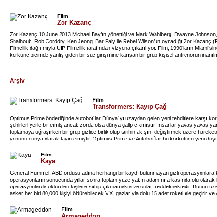
Film
Zor Kazanç
Zor Kazanç 10 June 2013 Michael Bay’ın yönettiği ve Mark Wahlberg, Dwayne Johnson,
Shalhoub, Rob Corddry, Ken Jeong, Bar Paly ile Rebel Wilson’un oynadığı Zor Kazanç 
Filmcilik dağıtımıyla UIP Filmcilik tarafından vizyona çıkarılıyor. Film, 1990’ların Miami
korkunç biçimde yanlış giden bir suç girişimine karışan bir grup kişisel antrenörün ina
Arşiv
Film
Transformers: Kayıp Çağ
Optimus Prime önderliğinde Autobot´lar Dünya´yı uzaydan gelen yeni tehditlere karşı kor
şehirleri yerle bir etmiş ancak zorda olsa dünya galip çıkmıştır. İnsanlar yavaş yavaş ya
toplamaya uğraşırken bir grup gizlice birlik olup tarihin akışını değiştirmek üzere hareket
yönünü dünya olarak tayin etmiştir. Optimus Prime ve Autobot´lar bu korkutucu yeni dü
girmek üzerelerdir.
Film
Kaya
General Hummel, ABD ordusu adına herhangi bir kaydı bulunmayan gizli operasyonlara ka
operasyonların sonucunda yıllar sonra toplam yüze yakın adamını arkasında ölü olarak b
operasyonlarda öldürülen kişilere sahip çıkmamakta ve onları reddetmektedir. Bunun üz
asker her biri 80,000 kişiyi öldürebilecek V.X. gazlarıyla dolu 15 adet roketi ele geçirir ve 
birlikte ele geçirirler. Hummel emrinde ölen, ama devletin resmen reddettiği her asker içi
talep karşılanmazsa roketlerin San Francicso'yu vuracağını belirtir.Pentagon, Hummel
Film
ama onu oyalamaya karar verir. Bu arada Alcatraz adasına gidip roketleri etkisiz hale geç
Armageddon