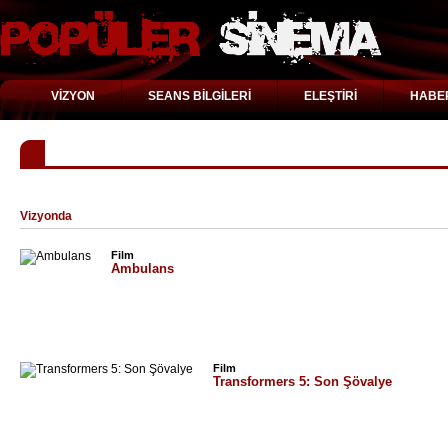
VİZYON
SEANS BİLGİLERİ
ELEŞTİRİ
HABE
"Michael Bay" için arama sonuçları
Vizyonda
Film
Ambulans
Film
Transformers 5: Son Şövalye