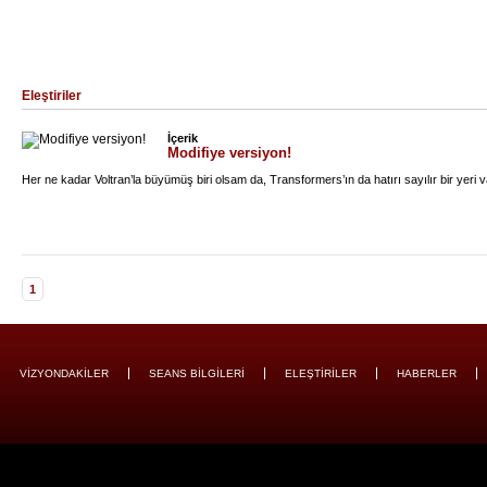
Eleştiriler
İçerik
Modifiye versiyon!
Her ne kadar Voltran’la büyümüş biri olsam da, Transformers’ın da hatırı sayılır bir yeri 
1
VİZYONDAKİLER
SEANS BİLGİLERİ
ELEŞTİRİLER
HABERLER