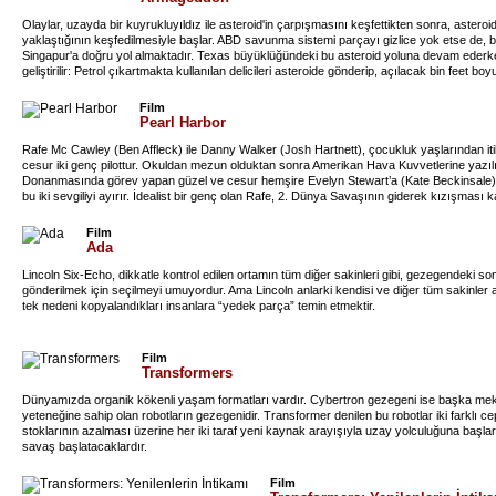
oluştururlar. Bu time FBI'ın en iyi kimyasal silah uzmanı olan Dr. Stanley Goodspeed de dah
Olaylar, uzayda bir kuyrukluyıldız ile asteroid'in çarpışmasını keşfettikten sonra, aster
yaklaştığının keşfedilmesiyle başlar. ABD savunma sistemi parçayı gizlice yok etse de, b
Singapur'a doğru yol almaktadır. Texas büyüklüğündeki bu asteroid yoluna devam ederken
geliştirilir: Petrol çıkartmakta kullanılan delicileri asteroide gönderip, açılacak bin feet 
yerleştirerek, asteroidi ortadan ikiye ayırıp dünyayı kurtarmak.
Film
Pearl Harbor
Rafe Mc Cawley (Ben Affleck) ile Danny Walker (Josh Hartnett), çocukluk yaşlarından itib
cesur iki genç pilottur. Okuldan mezun olduktan sonra Amerikan Hava Kuvvetlerine yazılır
Donanmasında görev yapan güzel ve cesur hemşire Evelyn Stewart’a (Kate Beckinsale)
bu iki sevgiliyi ayırır. İdealist bir genç olan Rafe, 2. Dünya Savaşının giderek kızışması
mücadele eden Eagle Squadron birliğine katılmaya karar verir. Gönüllülerden oluşan bu birl
İsveçli ve diğer tarafsız ülkelerden gelen pilotlar vardır. Döneceğine söz vererek sevgil
Film
Manş Denizinin yolunu tutar. Aynı sıralarda Evelyn ile Danny’nin tayini Pasifik Cenneti ola
Ada
çıkar.
Lincoln Six-Echo, dikkatle kontrol edilen ortamın tüm diğer sakinleri gibi, gezegendeki so
gönderilmek için seçilmeyi umuyordur. Ama Lincoln anlarki kendisi ve diğer tüm sakinler 
tek nedeni kopyalandıkları insanlara “yedek parça” temin etmektir.
Film
Transformers
Dünyamızda organik kökenli yaşam formatları vardır. Cybertron gezegeni ise başka m
yeteneğine sahip olan robotların gezegenidir. Transformer denilen bu robotlar iki farklı
stoklarının azalması üzerine her iki taraf yeni kaynak arayışıyla uzay yolculuğuna başlar.
savaş başlatacaklardır.
Film