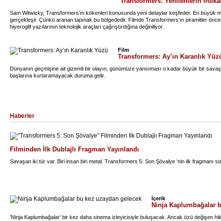
Transformers: Yenilenlerin İntik
Sam Witwicky, Transformers’ın kökenleri konusunda yeni detaylar keşfeder. En büyük mü
gerçekleşir. Çünkü aranan tapınak bu bölgededir. Filmde Transformers’ın piramitler öncesind
hiyeroglif yazılarının teknolojik araçları çağrıştırdığına değiniliyor.
Film
Transformers: Ay’ın Karanlık Yüz
Dünyanın geçmişine ait gizemli bir olayın, günümüze yansıması o kadar büyük bir savaşa 
başlarına kurtaramayacak duruma gelir.
Haberler
Filminden İlk Dublajlı Fragman Yayınlandı
Savaşan iki tür var. Biri insan biri metal. Transformers 5: Son Şövalye 'nin ilk fragmanı siz
İçerik
Ninja Kaplumbağalar b
'Ninja Kaplumbağalar' bir kez daha sinema izleyicisiyle buluşacak. Ancak özü değişen hik