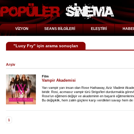
VİZYON
SEANS BİLGİLERİ
ELEŞTİRİ
HABE
"Lucy Fry" için arama sonuçları
Arşiv
Film
Vampir Akademisi
Yarı vampir yarı insan olan Rose Hathaway, Aziz Vladimir Akad
biridir. Rosi, acımasız vampir türü Strigoi’leri durdurmakla görev
Rose’un eğitmeni değişir ve akademinin en başarılı eğitmenlerinde
Bu değişiklik, hem zalim güçlere karşı verdikleri savaşı hem de 
1