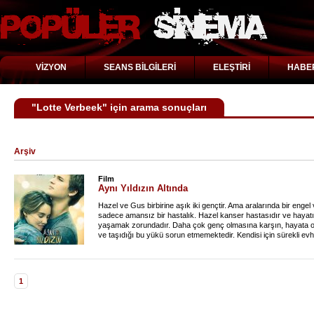
VİZYON
SEANS BİLGİLERİ
ELEŞTİRİ
HABE
"Lotte Verbeek" için arama sonuçları
Arşiv
Film
Aynı Yıldızın Altında
Hazel ve Gus birbirine aşık iki gençtir. Ama aralarında bir engel 
sadece amansız bir hastalık. Hazel kanser hastasıdır ve hayatı
yaşamak zorundadır. Daha çok genç olmasına karşın, hayata ol
ve taşıdığı bu yükü sorun etmemektedir. Kendisi için sürekli ev
kanser hastalarının katıldığı bir oturuma gider ve orada Gus adı
Hemen kaynaşan ikili, sıra dışı durumlarını unutup normal bir il
için farklı bir kurgu hazırlamaktadır. Her ne olursa olsun birbirl
yaşayacakları her günü onlar için değerli kılmaktadır.
1