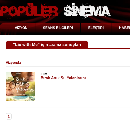
VİZYON
SEANS BİLGİLERİ
ELEŞTİRİ
HABE
"Lie with Me" için arama sonuçları
Vizyonda
Film
Bırak Artık Şu Yalanlarını
1