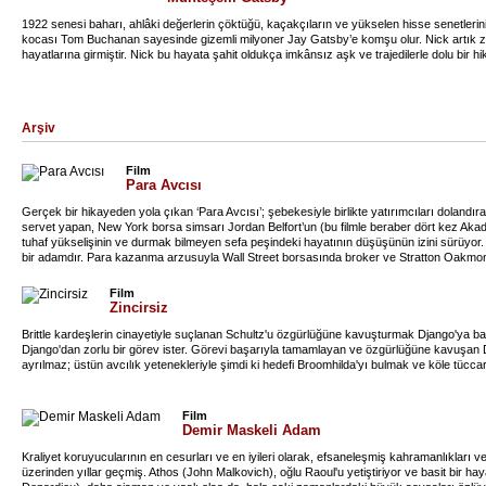
1922 senesi baharı, ahlâki değerlerin çöktüğü, kaçakçıların ve yükselen hisse senetleri
kocası Tom Buchanan sayesinde gizemli milyoner Jay Gatsby’e komşu olur. Nick artık zen
hayatlarına girmiştir. Nick bu hayata şahit oldukça imkânsız aşk ve trajedilerle dolu bir hi
Arşiv
Film
Para Avcısı
Gerçek bir hikayeden yola çıkan ‘Para Avcısı’; şebekesiyle birlikte yatırımcıları dolandı
servet yapan, New York borsa simsarı Jordan Belfort’un (bu filmle beraber dört kez Ak
tuhaf yükselişinin ve durmak bilmeyen sefa peşindeki hayatının düşüşünün izini sürüyor.
bir adamdır. Para kazanma arzusuyla Wall Street borsasında broker ve Stratton Oakmont
zengin olmak için her şeyi yapmaya hazır bir CEO olur. 90'lı yıllardayızdır ve New York 
Değersiz hisse senetleriyle birçok yatırımcıyı aldatarak, Belfort kısa zamanda bir par
Film
makinasına dönüşür. Bir günde milyon dolarlarla dolan hesaplarını, aynı gece aynı hızda
Zincirsiz
hayatının yanı sıra hızlı bir hayat, kadınlar, son derece pahalı lüks fantezilerle dolu kirli b
‘aşırılık imparatorluğuna’ dikmiştir.
Brittle kardeşlerin cinayetiyle suçlanan Schultz'u özgürlüğüne kavuşturmak Django'ya bağl
Django'dan zorlu bir görev ister. Görevi başarıyla tamamlayan ve özgürlüğüne kavuşan
ayrılmaz; üstün avcılık yetenekleriyle şimdi ki hedefi Broomhilda'yı bulmak ve köle tüccar
Film
Demir Maskeli Adam
Kraliyet koruyucularının en cesurları ve en iyileri olarak, efsaneleşmiş kahramanlıkları v
üzerinden yıllar geçmiş. Athos (John Malkovich), oğlu Raoul'u yetiştiriyor ve basit bir h