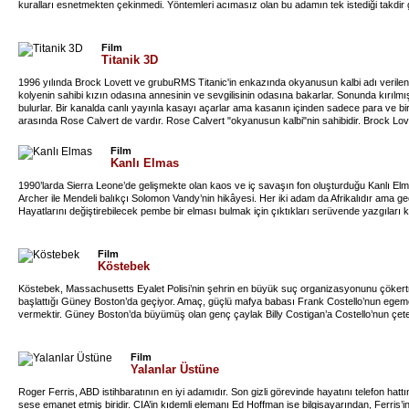
kuralları esnetmekten çekinmedi. Yöntemleri acımasız olan bu adamın tek istediği takdir 
Film
Titanik 3D
1996 yılında Brock Lovett ve grubuRMS Titanic'in enkazında okyanusun kalbi adı verilen b
kolyenin sahibi kızın odasına annesinin ve sevgilisinin odasına bakarlar. Sonunda kırılmı
bulurlar. Bir kanalda canlı yayınla kasayı açarlar ama kasanın içinden sadece para ve bir
arasında Rose Calvert de vardır. Rose Calvert "okyanusun kalbi"nin sahibidir. Brock Love
düşünerek bu yaşlı kadını araştırma yaptıkları sonar gemisine davet eder. Israrlar sonu
ve ekibe anlatır. O zamanlar Rose DeWitt Bukater Caledon Hockley ile evlenmek üzere A
Film
Cal'i sevmiyordur. Ama onunla evlenmeye karşı çıksa da annesi tarafından bu başkaldırı
Kanlı Elmas
dayanamamış ve gemiden atlayıp intihar etmek istemiştir. Jack Dawson, Amerikalı parası
tanesi 1 cent'ten tablolar satarak para kazanmaya çalışmaktadır. Liverpool limanına yakın
1990’larda Sierra Leone’de gelişmekte olan kaos ve iç savaşın fon oluşturduğu Kanlı Elm
şanslı bir el sayesinde Titanic'e iki adet üçüncü sınıf bilet kazanmıştır. Daha sonra Rose ile
Archer ile Mendeli balıkçı Solomon Vandy’nin hikâyesi. Her iki adam da Afrikalıdır ama geçmi
batışının 100. yılında izleyici ile buluşacak. 3D farkıyla tüm dünya ile aynı zamanda, 0
Hayatlarını değiştirebilecek pembe bir elması bulmak için çıktıkları serüvende yazgıları ke
Cameron’ın yazıp, yönetip, yapımcılığını da yaptığı “Titanic”, tüm zamanların ikinci en yü
Kazandığı ödüller arasında En İyi Film, En İyi Yönetmen de olan film Oscar tarihinde 11 O
Film aynı zamanda oyuncular Leonardo DiCaprio ve KateWinslet’in kariyerlerini açan film 
Film
Köstebek
Köstebek, Massachusetts Eyalet Polisi’nin şehrin en büyük suç organizasyonunu çökertm
başlattığı Güney Boston’da geçiyor. Amaç, güçlü mafya babası Frank Costello’nun egeme
vermektir. Güney Boston’da büyümüş olan genç çaylak Billy Costigan’a Costello’nun çetes
Film
Yalanlar Üstüne
Roger Ferris, ABD istihbaratının en iyi adamıdır. Son gizli görevinde hayatını telefon ha
sese emanet etmiş biridir. CIA’in kıdemli elemanı Ed Hoffman ise bilgisayarından, Ferris’i