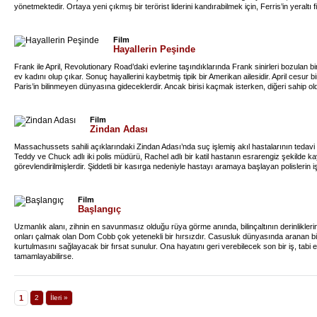
yönetmektedir. Ortaya yeni çıkmış bir terörist liderini kandırabilmek için, Ferris’in yeraltı
Film
Hayallerin Peşinde
Frank ile April, Revolutionary Road’daki evlerine taşındıklarında Frank sinirleri bozulan 
ev kadını olup çıkar. Sonuç hayallerini kaybetmiş tipik bir Amerikan ailesidir. April cesur bi
Paris’in bilinmeyen dünyasına gideceklerdir. Ancak birisi kaçmak isterken, diğeri sahip o
Film
Zindan Adası
Massachussets sahili açıklarındaki Zindan Adası’nda suç işlemiş akıl hastalarının tedavi ed
Teddy ve Chuck adlı iki polis müdürü, Rachel adlı bir katil hastanın esrarengiz şekilde
görevlendirilmişlerdir. Şiddetli bir kasırga nedeniyle hastayı aramaya başlayan polislerin iş
Film
Başlangıç
Uzmanlık alanı, zihnin en savunmasız olduğu rüya görme anında, bilinçaltının derinlikleri
onları çalmak olan Dom Cobb çok yetenekli bir hırsızdır. Casusluk dünyasında aranan 
kurtulmasını sağlayacak bir fırsat sunulur. Ona hayatını geri verebilecek son bir iş, tabi
tamamlayabilirse.
1
2
İleri »