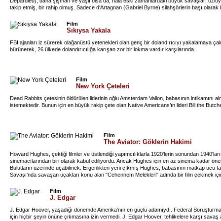
Depardieu), daha şişman ve yaşlı olsa da, hala eski zamanlardaki büyük savaşları özlüyo
takip etmiş, bir rahip olmuş. Sadece d'Artagnan (Gabriel Byrne) silahşörlerin başı olarak
zor günler geçiriyor. Silahşörlerin hizmet ettiği büyük kral XIII. Louis ölmüş, yerine kibirl
DiCaprio) geçmiş. Bu sırada Bastille'de neredeyse 10 yıldır yüzü maske ile saklanan bir kişi
Film
kurtarmak için yeniden birleşip şimdiye kadarki en tehlikeli görevlerini yüklenmek zorunda
Sıkıysa Yakala
ortaya çıkarmak.
FBI ajanları iz sürerek olağanüstü yetenekleri olan genç bir dolandırıcıyı yakalamaya çalışır
bürünerek, 26 ülkede dolandırıcılığa karışan zor bir lokma vardır karşılarında.
Film
New York Çeteleri
Dead Rabbits çetesinin öldürülen liderinin oğlu Amsterdam Vallon, babasının intikamını a
istemektedir. Bunun için en büyük rakip çete olan Native Americans’ın lideri Bill the Butc
Film
The Aviator: Göklerin Hakimi
Howard Hughes, çektiği filmler ve üstlendiği yapımcılıklarla 1920'lerin sonundan 1940'lar
sinemacılarından biri olarak kabul ediliyordu. Ancak Hughes için en az sinema kadar önem
Bulutların üzerinde uçabilmek. Ergenlikten yeni çıkmış Hughes, babasının matkap ucu fa
Savaşı'nda savaşan uçakları konu alan "Cehennem Melekleri" adında bir film çekmek için 
Hughes, benzeri olmayan bir film yapmak üzere yola çıkar ve bu yol ona büyük bir şöhreti
Film
J. Edgar
J. Edgar Hoover, yaşadığı dönemde Amerika’nın en güçlü adamıydı. Federal Soruşturma
için hiçbir şeyin önüne çıkmasına izin vermedi. J. Edgar Hoover, tehlikelere karşı savaş 