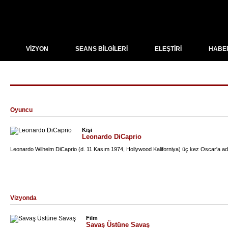
VİZYON
SEANS BİLGİLERİ
ELEŞTİRİ
HABE
"Leonardo DiCaprio" için arama sonuçları
Oyuncu
Kişi
Leonardo DiCaprio
Leonardo Wilhelm DiCaprio (d. 11 Kasım 1974, Hollywood Kaliforniya) üç kez Oscar'a aday
Vizyonda
Film
Savaş Üstüne Savaş