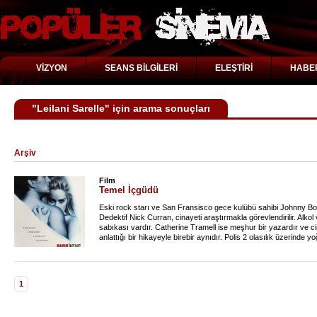
VİZYON
SEANS BİLGİLERİ
ELEŞTİRİ
HABE
"Leilani Sarelle" için arama sonuçları
Arşiv
Film
Temel İçgüdü
Eski rock starı ve San Fransisco gece kulübü sahibi Johnny Bo
Dedektif Nick Curran, cinayeti araştırmakla görevlendirilir. Alk
sabıkası vardır. Catherine Tramell ise meşhur bir yazardır ve cin
anlattığı bir hikayeyle birebir aynıdır. Polis 2 olasılık üzerinde y
onun romanlarını yakından takip eden bir okuyucusu. Nick'in eski
üzerine yoğunlaştırmaya çalışırken, bir anda şüphe oklarını ke
çok daha zeki bir kadındır.
1