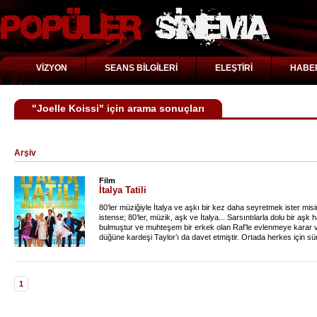
VİZYON
SEANS BİLGİLERİ
ELEŞTİRİ
HABE
"Joelle Koissi" için arama sonuçları
Arşiv
Film
İtalya Tatili
80’ler müziğiyle İtalya ve aşkı bir kez daha seyretmek ister misin
istense; 80’ler, müzik, aşk ve İtalya... Sarsıntılarla dolu bir aş
bulmuştur ve muhteşem bir erkek olan Raf’le evlenmeye karar ver
düğüne kardeşi Taylor’ı da davet etmiştir. Ortada herkes için sür
Taylor’ın eski aşkıdır. Aslında hayatının aşkıdır.
1