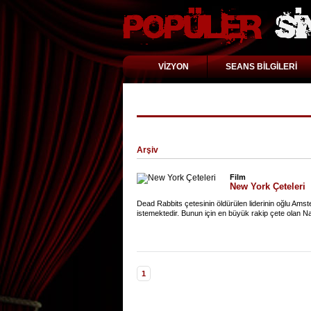
VİZYON
SEANS BİLGİLERİ
"Gangs Of New York" için arama 
Arşiv
Film
New York Çeteleri
Dead Rabbits çetesinin öldürülen liderinin oğlu Amst
istemektedir. Bunun için en büyük rakip çete olan Nat
1