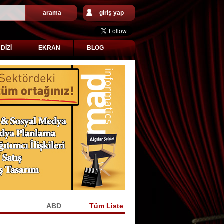
arama
giriş yap
DİZİ
EKRAN
BLOG
KİYE
ABD
Tüm Liste