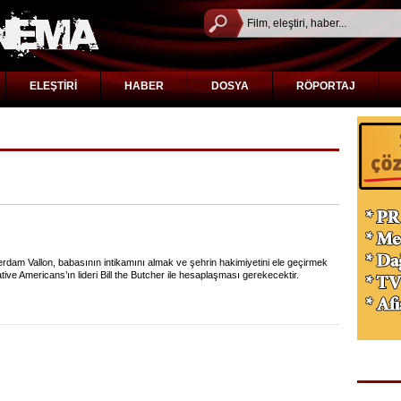
ELEŞTİRİ
HABER
DOSYA
RÖPORTAJ
sonuçları
erdam Vallon, babasının intikamını almak ve şehrin hakimiyetini ele geçirmek
ive Americans’ın lideri Bill the Butcher ile hesaplaşması gerekecektir.
TÜR