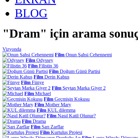
BLOG
"Dram" için arama sonuç
Vizyonda
Film
Onun Şahsi Cehennemi
Film
Odyssey
Film
Filistin 36
Film
Doğum Günü Partisi
Film
Derin Kabus
Film
Fünye
Film
Şeytan Marka Giyer 2
Film
Michael
Film
Geçmişin Kokusu
Film
Mother Mary
Film
KUL dilemma
Film
Nasıl Katil Olunur?
Film
Drama
Film
Sarı Zarflar
Film
Kurtuluş Projesi
Film
Largo Winch: Dünyan