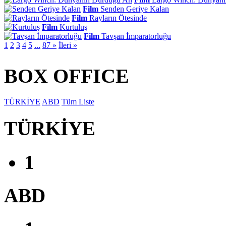
Film
Senden Geriye Kalan
Film
Rayların Ötesinde
Film
Kurtuluş
Film
Tavşan İmparatorluğu
1
2
3
4
5
...
87 »
İleri »
BOX OFFICE
TÜRKİYE
ABD
Tüm Liste
TÜRKİYE
1
ABD