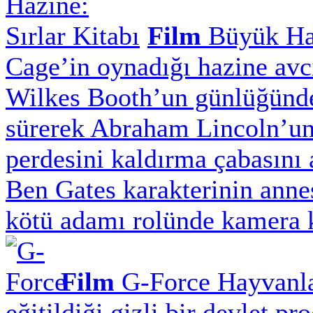
Film
Büyük Haz
Cage’in oynadığı hazine avcı
Wilkes Booth’un günlüğünden
sürerek Abraham Lincoln’un 
perdesini kaldırma çabasını 
Ben Gates karakterinin anne
kötü adamı rolünde kamera k
Film
G-Force
Hayvanla
eğitildiği gizli bir devlet 