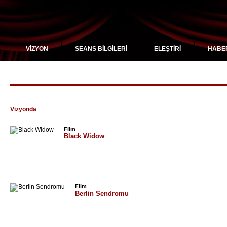
VİZYON
SEANS BİLGİLERİ
ELEŞTİRİ
HABE
"Cate Shortland" için arama sonuçları
Vizyonda
Film
Black Widow
Film
Berlin Sendromu