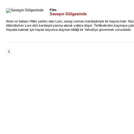
Film
Savaşın Gölgesinde
Anne ve babası Hitler yanlısı olan Lore, savaş sonrası kardeşleriyle bir başına kalır. Na
öldürülürken Lore dört kardeşini yanına alarak yollara düşer. Tehlikelerden kaçmaya çalış
Hayatta kalmak için hayatı boyunca düşman bildiği bir Yahudi’ye güvenmek zorundadır.
1