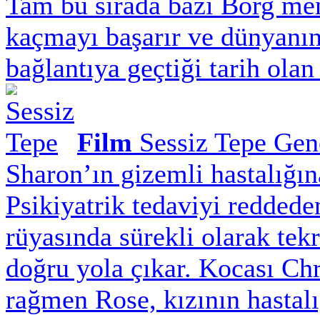
Tam bu sırada bazı Borg men
kaçmayı başarır ve dünyanın 
bağlantıya geçtiği tarih olan
Film
Sessiz Tepe
Genç
Sharon’ın gizemli hastalığın
Psikiyatrik tedaviyi reddeden
rüyasında sürekli olarak tekr
doğru yola çıkar. Kocası Chr
rağmen Rose, kızının hastalı