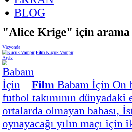
BLOG
"Alice Krige" için arama
Vizyonda
Film
Küçük Vampir
Arşiv
Film
Babam İçin
On b
futbol takımının dünyadaki e
ortalarda olmayan babası, İ
oynayacağı yılın maçı için ik