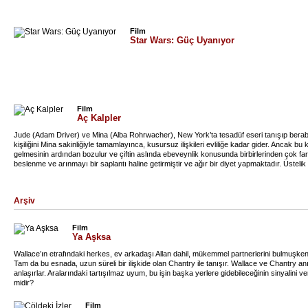
Film
Star Wars: Güç Uyanıyor
Film
Aç Kalpler
Jude (Adam Driver) ve Mina (Alba Rohrwacher), New York’ta tesadüf eseri tanışıp berabe
kişiliğini Mina sakinliğiyle tamamlayınca, kusursuz ilişkileri evliliğe kadar gider. Ancak 
gelmesinin ardından bozulur ve çiftin aslında ebeveynlik konusunda birbirlerinden çok fa
beslenme ve arınmayı bir saplantı haline getirmiştir ve ağır bir diyet yapmaktadır. Üstel
çalışmaktadır. Bebeğin büyüme sorunlarıyla karşı karşıya kaldığını gören Jude, duruma
ölüm kalım savaşına dönüşecektir.
Arşiv
Film
Ya Aşksa
Wallace’ın etrafındaki herkes, ev arkadaşı Allan dahil, mükemmel partnerlerini bulmuşken
Tam da bu esnada, uzun süreli bir ilişkide olan Chantry ile tanışır. Wallace ve Chantry anı
anlaşırlar. Aralarındaki tartışılmaz uyum, bu işin başka yerlere gidebileceğinin sinyalini v
midir?
Film