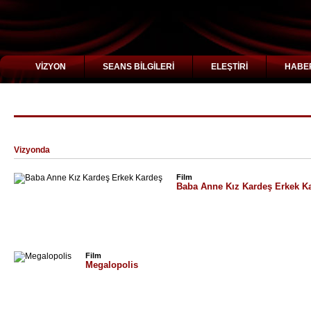
VİZYON
SEANS BİLGİLERİ
ELEŞTİRİ
HABE
"Adam Driver" için arama sonuçları
Vizyonda
Film
Baba Anne Kız Kardeş Erkek K
Film
Megalopolis