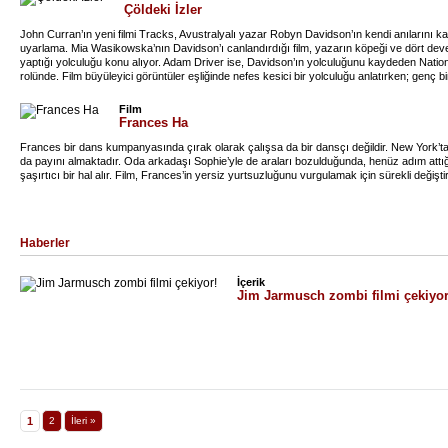
Çöldeki İzler
John Curran’ın yeni filmi Tracks, Avustralyalı yazar Robyn Davidson’ın kendi anılarını kal
uyarlama. Mia Wasikowska’nın Davidson’ı canlandırdığı film, yazarın köpeği ve dört deve
yaptığı yolculuğu konu alıyor. Adam Driver ise, Davidson’ın yolculuğunu kaydeden Natio
rolünde. Film büyüleyici görüntüler eşliğinde nefes kesici bir yolculuğu anlatırken; genç
feminizmden, hikâyenin geçtiği coğrafya nedeniyle sömürgeciliğe kadar pek çok temaya
New York’tan Avustralya’ya yerleştiği dönemde, 80’li yıllarda keşfetmiş Robyn Davidson’ı
Film
kendisini de keşfetmek için yaptığı bu yolculuğu, kendi yolculuğuna çok yakın bulan Cur
Frances Ha
büyük heyecan duymuş.
Frances bir dans kumpanyasında çırak olarak çalışsa da bir dansçı değildir. New York’
da payını almaktadır. Oda arkadaşı Sophie’yle de araları bozulduğunda, henüz adım attığı
şaşırtıcı bir hal alır. Film, Frances’in yersiz yurtsuzluğunu vurgulamak için sürekli değişti
Haberler
İçerik
Jim Jarmusch zombi filmi çekiyor
1
2
İleri »